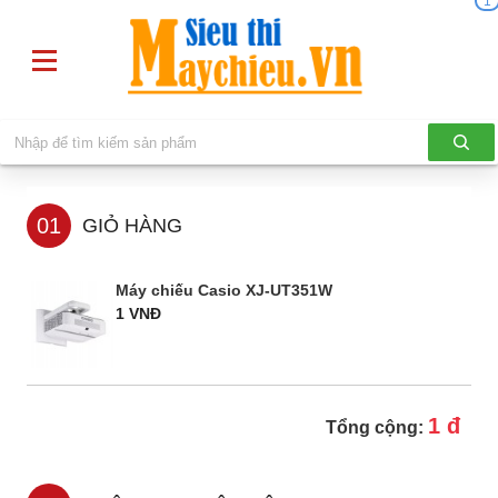
1
01
GIỎ HÀNG
Máy chiếu Casio XJ-UT351W
1 VNĐ
1 đ
Tổng cộng: