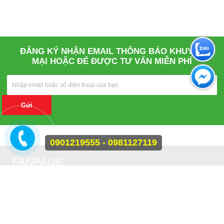
ĐĂNG KÝ NHẬN EMAIL THÔNG BÁO KHUYẾN
MẠI HOẶC ĐỂ ĐƯỢC TƯ VẤN MIỄN PHÍ
Gửi
0901219555 - 0981127119
FANPAGE