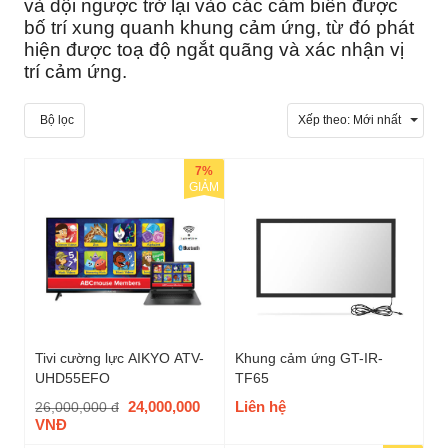
và dội ngược trở lại vào các cảm biến được
bố trí xung quanh khung cảm ứng, từ đó phát
hiện được toạ độ ngắt quãng và xác nhận vị
trí cảm ứng.
Bộ lọc
Xếp theo:
Mới nhất
7%
GIẢM
Tivi cường lực AIKYO ATV-
Khung cảm ứng GT-IR-
UHD55EFO
TF65
24,000,000
Liên hệ
26,000,000 đ
VNĐ