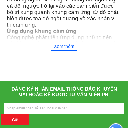
và dội ngược trở lại vào các cảm biến được
bố trí xung quanh khung cảm ứng, từ đó phát
hiện được toạ độ ngắt quãng và xác nhận vị
trí cảm ứng.
Ứng dụng khung cảm ứng
Công nghệ phát triển ứng dụng những tiện
ích, khung cảm ứng được sử dụng mang lại
Xem thêm
nhiều tiện ích trong các lĩnh vực đào tạo giảng
dạy, thuyết trình, văn phong, họp trực tuyến..
Màn hình giúp truyền tải hình ảnh thì khung
cảm ứng giúp cho việc tương tác và truyền tải
nội dung dễ dàng hơn, người sử dụng
ĐĂNG KÝ NHẬN EMAIL THÔNG BÁO KHUYẾN
MẠI HOẶC ĐỂ ĐƯỢC TƯ VẤN MIỄN PHÍ
Gửi