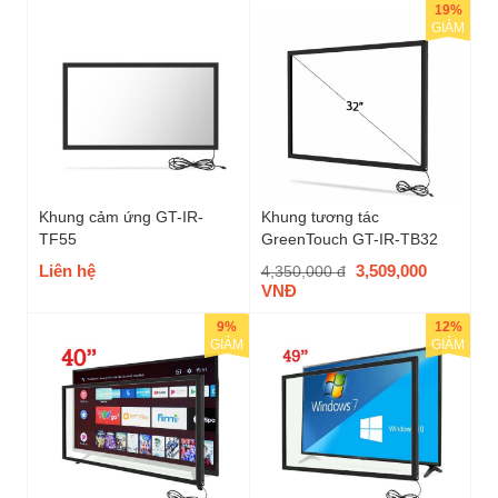
19%
GIẢM
Khung cảm ứng GT-IR-
Khung tương tác
TF55
GreenTouch GT-IR-TB32
Liên hệ
3,509,000
4,350,000 đ
VNĐ
9%
12%
GIẢM
GIẢM