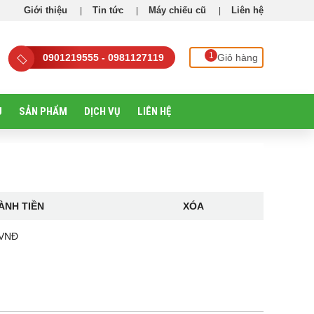
Giới thiệu
Tin tức
Máy chiếu cũ
Liên hệ
1
0901219555 - 0981127119
Giỏ hàng
U
SẢN PHẨM
DỊCH VỤ
LIÊN HỆ
ÀNH TIỀN
XÓA
 VNĐ