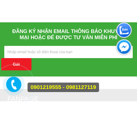
ĐĂNG KÝ NHẬN EMAIL THÔNG BÁO KHUYẾN
MẠI HOẶC ĐỂ ĐƯỢC TƯ VẤN MIỄN PHÍ
Gửi
0901219555 - 0981127119
FANPAGE