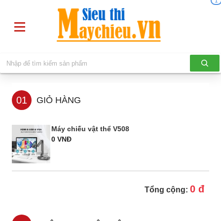
1
01
GIỎ HÀNG
Máy chiếu vật thể V508
0 VNĐ
0 đ
Tổng cộng: