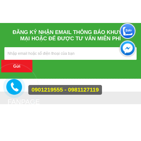
ĐĂNG KÝ NHẬN EMAIL THÔNG BÁO KHUYẾN
MẠI HOẶC ĐỂ ĐƯỢC TƯ VẤN MIỄN PHÍ
Gửi
0901219555 - 0981127119
FANPAGE