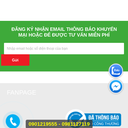
ĐĂNG KÝ NHẬN EMAIL THÔNG BÁO KHUYẾN
MẠI HOẶC ĐỂ ĐƯỢC TƯ VẤN MIỄN PHÍ
Gửi
FANPAGE
0901219555 - 0981127119