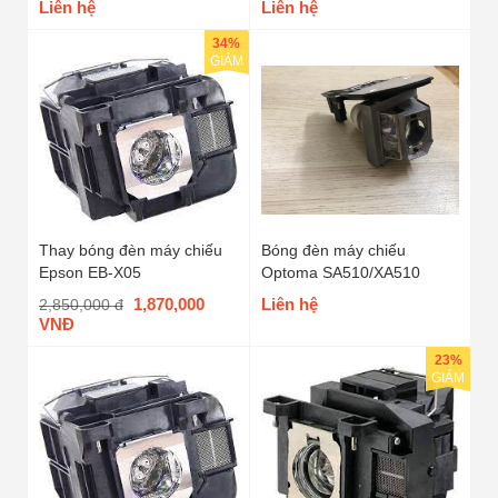
Liên hệ
Liên hệ
34%
GIẢM
Thay bóng đèn máy chiếu
Bóng đèn máy chiếu
Epson EB-X05
Optoma SA510/XA510
1,870,000
Liên hệ
2,850,000 đ
VNĐ
23%
GIẢM