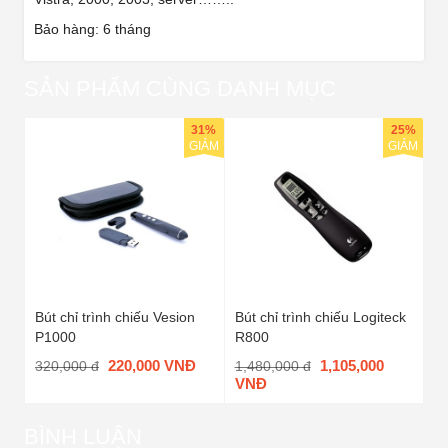
Bảo hàng: 6 tháng
SẢN PHẨM CÙNG DANH MỤC
31%
25%
GIẢM
GIẢM
Bút chỉ trình chiếu Vesion
Bút chỉ trình chiếu Logiteck
P1000
R800
220,000 VNĐ
1,105,000
320,000 đ
1,480,000 đ
VNĐ
BÌNH LUẬN