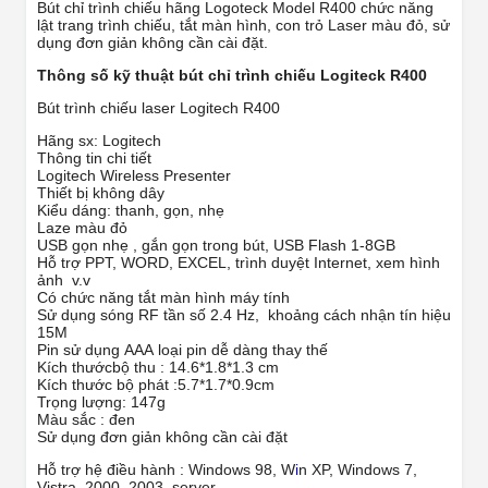
Bút chỉ trình chiếu hãng Logoteck Model R400 chức năng
lật trang trình chiếu, tắt màn hình, con trỏ Laser màu đỏ, sử
dụng đơn giản không cần cài đặt.
Thông số kỹ thuật bút chỉ trình chiếu Logiteck R400
Bút trình chiếu laser Logitech R400
Hãng sx: Logitech
Thông tin chi tiết
Logitech Wireless Presenter
Thiết bị không dây
Kiểu dáng: thanh, gọn, nhẹ
Laze màu đỏ
USB gọn nhẹ , gắn gọn trong bút, USB Flash 1-8GB
Hỗ trợ PPT, WORD, EXCEL, trình duyệt Internet, xem hình
ảnh v.v
Có chức năng tắt màn hình máy tính
Sử dụng sóng RF tần số 2.4 Hz, khoảng cách nhận tín hiệu
15M
Pin sử dụng AAA loại pin dễ dàng thay thế
Kích thướcbộ thu : 14.6*1.8*1.3 cm
Kích thước bộ phát :5.7*1.7*0.9cm
Trọng lượng: 147g
Màu sắc : đen
Sử dụng đơn giản không cần cài đặt
Hỗ trợ hệ điều hành : Windows 98, W
i
n XP, Windows 7,
Vistra, 2000, 2003, server……..