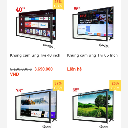
28%
GIẢM
Khung cảm ứng Tivi 40 inch
Khung cảm ứng Tivi 85 Inch
3,690,000
Liên hệ
5,190,000 đ
VNĐ
37%
26%
GIẢM
GIẢM