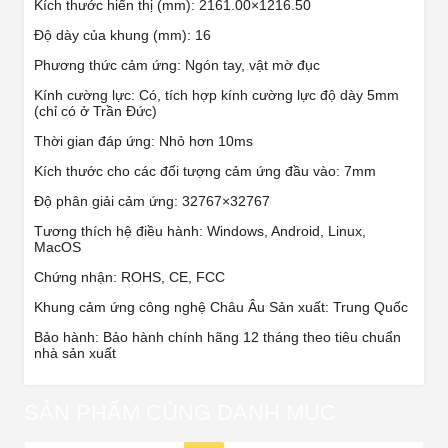
Kích thước hiển thị (mm): 2161.00×1216.50
Độ dày của khung (mm): 16
Phương thức cảm ứng: Ngón tay, vật mờ đục
Kính cường lực: Có, tích hợp kính cường lực độ dày 5mm
(chỉ có ở Trần Đức)
Thời gian đáp ứng: Nhỏ hơn 10ms
Kích thước cho các đối tượng cảm ứng đầu vào: 7mm
Độ phân giải cảm ứng: 32767×32767
Tương thích hệ điều hành: Windows, Android, Linux,
MacOS
Chứng nhận: ROHS, CE, FCC
Khung cảm ứng công nghệ Châu Âu Sản xuất: Trung Quốc
Bảo hành: Bảo hành chính hãng 12 tháng theo tiêu chuẩn
nhà sản xuất
SẢN PHẨM CÙNG DANH MỤC