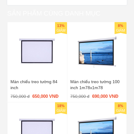
SẢN PHẨM CÙNG DANH MỤC
13%
8%
GIẢM
GIẢM
Màn chiếu treo tường 84
Màn chiếu treo tường 100
inch
inch 1m78x1m78
650,000 VNĐ
690,000 VNĐ
750,000 đ
750,000 đ
18%
8%
GIẢM
GIẢM