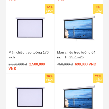
12%
8%
GIẢM
GIẢM
Màn chiếu treo tường 170
Màn chiếu treo tường 64
inch
inch 1m25x1m25
2,500,000
690,000 VNĐ
2,850,000 đ
750,000 đ
VNĐ
20%
21%
GIẢM
GIẢM