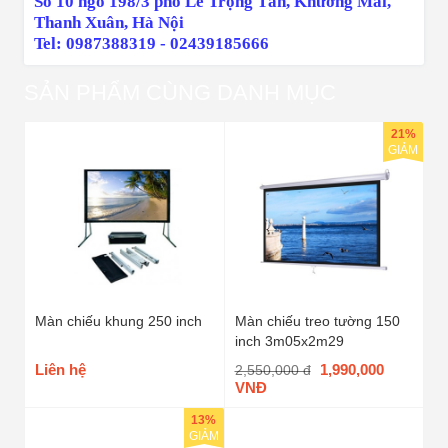
Số 10 ngõ 198/3 phố Lê Trọng Tấn, Khương Mai,
Thanh Xuân, Hà Nội
Tel: 0987388319 - 02439185666
SẢN PHẨM CÙNG DANH MỤC
21%
GIẢM
Màn chiếu khung 250 inch
Màn chiếu treo tường 150
inch 3m05x2m29
Liên hệ
1,990,000
2,550,000 đ
VNĐ
13%
GIẢM