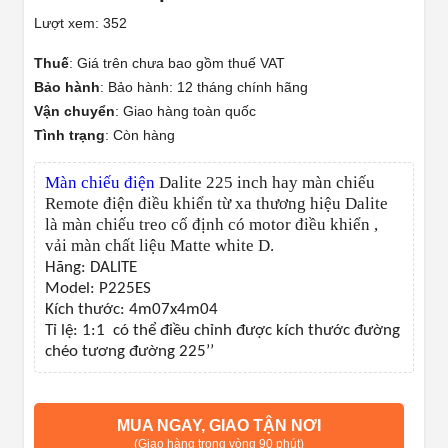
Lượt xem: 352
Thuế
:
Giá trên chưa bao gồm thuế VAT
Bảo hành
:
Bảo hành: 12 tháng chính hãng
Vận chuyển
:
Giao hàng toàn quốc
Tình trạng
:
Còn hàng
Màn chiếu điện
Dalite 225 inch hay màn chiếu
Remote điện điều khiển từ xa thương hiệu Dalite
là màn chiếu treo cố định có motor điều khiển ,
vải màn chất liệu Matte white D.
Hãng: DALITE
Model: P225ES
Kích thước: 4m07x4m04
Tỉ lệ: 1:1 có thể điều chỉnh được kích thước đường
chéo tương đường 225’’
MUA NGAY, GIAO TẬN NƠI
(Giao hàng trong vòng 90 phút)