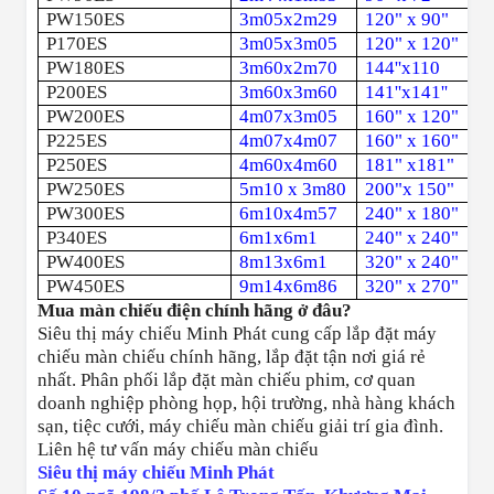
PW150ES
3m05x2m29
120" x 90"
P170ES
3m05x3m05
120" x 120"
PW180ES
3m60x2m70
144''x110
P200ES
3m60x3m60
141''x141''
PW200ES
4m07x3m05
160" x 120"
P225ES
4m07x4m07
160" x 160"
P250ES
4m60x4m60
181" x181"
PW250ES
5m10 x 3m80
200"x 150"
PW300ES
6m10x4m57
240" x 180"
P340ES
6m1x6m1
240" x 240"
PW400ES
8m13x6m1
320" x 240"
PW450ES
9m14x6m86
320" x 270"
Mua màn chiếu điện chính hãng ở đâu?
Siêu thị máy chiếu Minh Phát cung cấp lắp đặt máy
chiếu màn chiếu chính hãng, lắp đặt tận nơi giá rẻ
nhất. Phân phối lắp đặt màn chiếu phim, cơ quan
doanh nghiệp phòng họp, hội trường, nhà hàng khách
sạn, tiệc cưới, máy chiếu màn chiếu giải trí gia đình.
Liên hệ tư vấn máy chiếu màn chiếu
Siêu thị máy chiếu Minh Phát