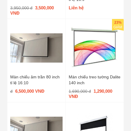
3,500,000
Liên hệ
3,950,000 đ
VNĐ
23%
GIẢM
Màn chiếu âm trần 80 inch
Màn chiếu treo tường Dalite
tỉ lệ 16:10
140 inch
6,500,000 VNĐ
1,290,000
đ
1,690,000 đ
VNĐ