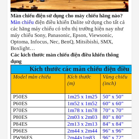
Màn chiếu điện sử dụng cho máy chiếu hãng nào?
Màn chiếu
điện điều khiển Dalite sử dụng cho tất cả
các hãng máy chiếu có trên thị trường hiện nay như
máy chiếu Sony, Panasonic, Epson, Viewsonic,
Optoma, Infocus, Nec, BenQ, Mitsibishi, SMX,
Boxlight…
Các kích thước màn chiếu điện điều khiển thông
dụng
Kích thước các màn chiếu điện điều khi
Model màn chiếu
Kích thước
Vùng chiếu
(m)
(inch)
P50ES
1m25 x 1m25
50" x 50"
P60ES
1m52 x 1m52
60" x 60"
P70ES
1m78 x 1m78
70" x 70"
P80ES
2m03 x 2m03
80" x 80"
P84ES
2m13 x 2m13
84" x 84"
P96ES
2m44 x 2m44
96" x 96"
PW96ES
2m44x1m83
96" x 72"