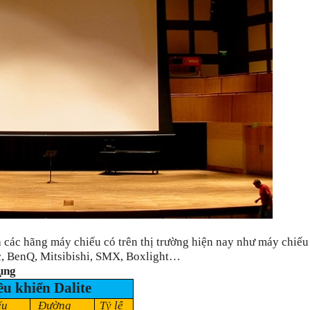
ả các hãng máy chiếu có trên thị trường hiện nay như máy chiếu
c, BenQ, Mitsibishi, SMX, Boxlight…
dụng
ều khiển Dalite
ếu
Đường
Tỷ lệ