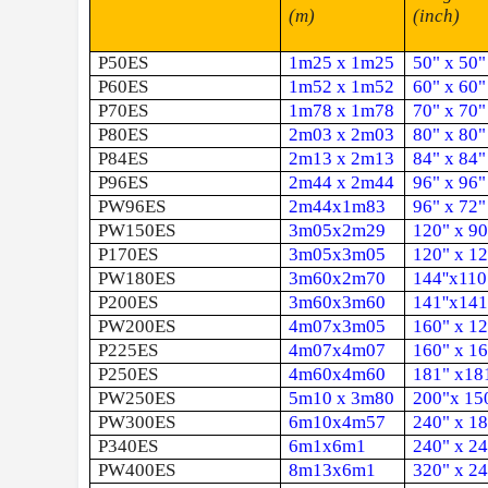
(m)
(inch)
P50ES
1m25 x 1m25
50" x 50"
P60ES
1m52 x 1m52
60" x 60"
P70ES
1m78 x 1m78
70" x 70"
P80ES
2m03 x 2m03
80" x 80"
P84ES
2m13 x 2m13
84" x 84"
P96ES
2m44 x 2m44
96" x 96"
PW96ES
2m44x1m83
96" x 72"
PW150ES
3m05x2m29
120" x 90
P170ES
3m05x3m05
120" x 1
PW180ES
3m60x2m70
144''x110
P200ES
3m60x3m60
141''x141'
PW200ES
4m07x3m05
160" x 1
P225ES
4m07x4m07
160" x 1
P250ES
4m60x4m60
181" x18
PW250ES
5m10 x 3m80
200"x 15
PW300ES
6m10x4m57
240" x 1
P340ES
6m1x6m1
240" x 2
PW400ES
8m13x6m1
320" x 2