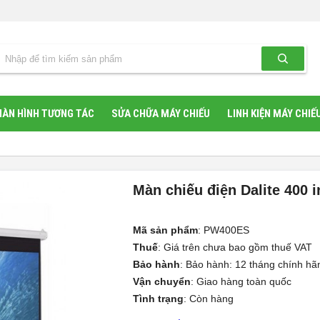
ÀN HÌNH TƯƠNG TÁC
SỬA CHỮA MÁY CHIẾU
LINH KIỆN MÁY CHIẾ
Màn chiếu điện Dalite 400 
Mã sản phẩm
:
PW400ES
Thuế
:
Giá trên chưa bao gồm thuế VAT
Bảo hành
:
Bảo hành: 12 tháng chính hã
Vận chuyển
:
Giao hàng toàn quốc
Tình trạng
:
Còn hàng