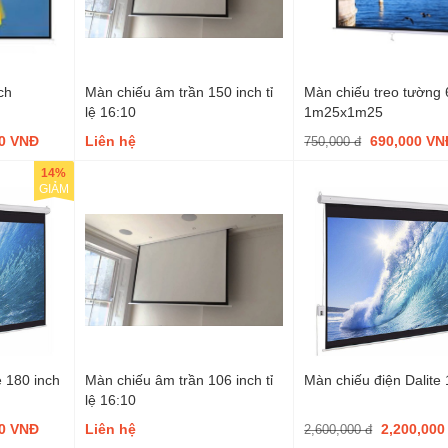
ch
Màn chiếu âm trần 150 inch tỉ
Màn chiếu treo tường 
lệ 16:10
1m25x1m25
00 VNĐ
Liên hệ
690,000 VN
750,000 đ
14%
GIẢM
e 180 inch
Màn chiếu âm trần 106 inch tỉ
Màn chiếu điện Dalite 
lệ 16:10
00 VNĐ
Liên hệ
2,200,00
2,600,000 đ