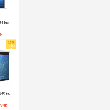
64 inch
Đ
15%
GIẢM
140 inch
0 VNĐ