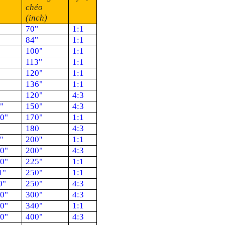
chéo
(inch)
70"
1:1
84"
1:1
100"
1:1
113"
1:1
120"
1:1
136"
1:1
120"
4:3
"
150"
4:3
20"
170"
1:1
180
4:3
'
200''
1:1
20"
200"
4:3
60"
225"
1:1
1"
250"
1:1
0"
250"
4:3
80"
300"
4:3
40"
340"
1:1
40"
400"
4:3