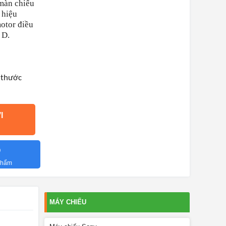
màn chiếu
 hiệu
motor điều
 D.
h thước
I
O
 phẩm
MÁY CHIẾU