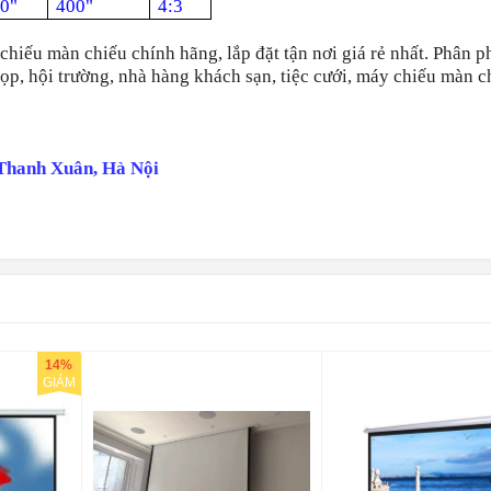
70"
400"
4:3
hiếu màn chiếu chính hãng, lắp đặt tận nơi giá rẻ nhất. Phân p
p, hội trường, nhà hàng khách sạn, tiệc cưới, máy chiếu màn ch
 Thanh Xuân, Hà Nội
14%
GIẢM