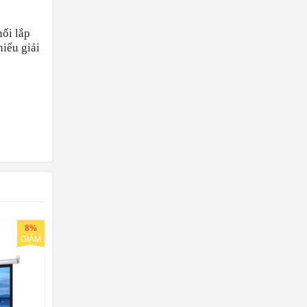
hối lắp
iếu giải
8%
GIẢM