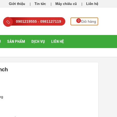
Giới thiệu
Tin tức
Máy chiếu cũ
Liên hệ
0
0901219555 - 0981127119
Giỏ hàng
U
SẢN PHẨM
DỊCH VỤ
LIÊN HỆ
inch
ng