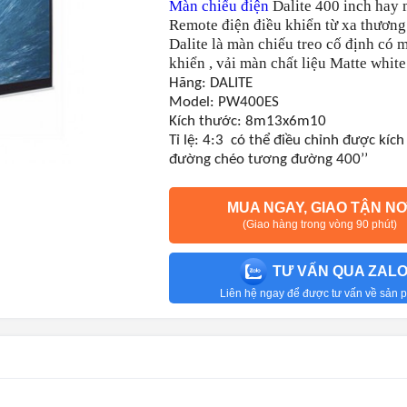
Màn chiếu điện
Dalite 400 inch hay 
Remote điện điều khiển từ xa thương
Dalite là màn chiếu treo cố định có 
khiển , vải màn chất liệu Matte white
Hãng: DALITE
Model: PW400ES
Kích thước: 8m13x6m10
Tỉ lệ: 4:3 có thể điều chỉnh được kíc
đường chéo tương đường 400’’
MUA NGAY, GIAO TẬN NƠ
(Giao hàng trong vòng 90 phút)
TƯ VẤN QUA ZAL
Liên hệ ngay để được tư vấn về sản