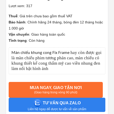
Lượt xem: 317
Thuế
:
Giá trên chưa bao gồm thuế VAT
Bảo hành
:
Chính hãng 24 tháng, bóng đèn 12 tháng hoặc
1.000 giờ
Vận chuyển
:
Giao hàng toàn quốc
Tình trạng
:
Còn hàng
hay còn được gọi
Màn chiếu khung cong Fix Frame
là
màn chiếu phim tương phản cao,
màn chiếu có
khung thiết kế cong thẩm mỹ cao viền nhung đen
làm nổi bật hình ảnh
MUA NGAY, GIAO TẬN NƠI
(Giao hàng trong vòng 90 phút)
TƯ VẤN QUA ZALO
Liên hệ ngay để được tư vấn về sản phẩm