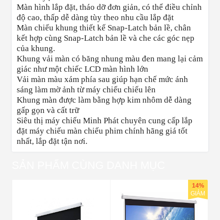
Màn hình lắp đặt, tháo dỡ đơn giản, có thể điều chỉnh
độ cao, thấp dễ dàng tùy theo nhu cầu lắp đặt
Màn chiếu khung thiết kế Snap-Latch bản lề, chân
kết hợp cùng Snap-Latch bản lề và che các góc nẹp
của khung.
Khung vải màn có băng nhung màu đen mang lại cảm
giác như một chiếc LCD màn hình lớn
Vải màn màu xám phía sau giúp hạn chế mức ánh
sáng làm mờ ảnh từ máy chiếu chiếu lên
Khung màn được làm bằng hợp kim nhôm dễ dàng
gấp gọn và cất trữ
Siêu thị máy chiếu Minh Phát chuyên cung cấp lắp
đặt máy chiếu màn chiếu phim chính hãng giá tốt
nhất, lắp đặt tận nơi.
SẢN PHẨM CÙNG DANH MỤC
14%
GIẢM