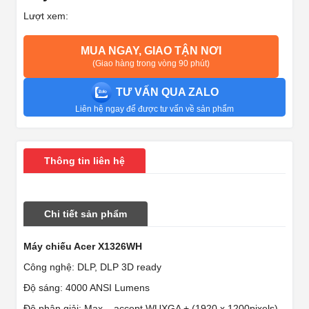
Lượt xem:
MUA NGAY, GIAO TẬN NƠI
(Giao hàng trong vòng 90 phút)
TƯ VẤN QUA ZALO
Liên hệ ngay để được tư vấn về sản phẩm
Thông tin liên hệ
Chi tiết sản phẩm
Máy chiếu Acer X1326WH
Công nghệ: DLP, DLP 3D ready
Độ sáng: 4000 ANSI Lumens
Độ phân giải: Max – accept WUXGA + (1920 x 1200pixels)