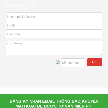
BÌNH LUẬN
Gửi
ĐĂNG KÝ NHẬN EMAIL THÔNG BÁO KHUYẾN
MẠI HOẶC ĐỂ ĐƯỢC TƯ VẤN MIỄN PHÍ