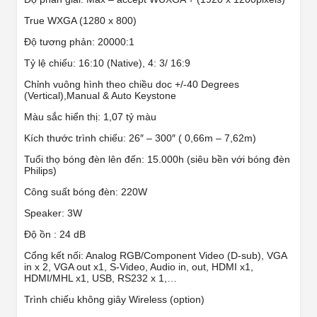
True WXGA (1280 x 800)
Độ tương phản: 20000:1
Tỷ lệ chiếu: 16:10 (Native), 4: 3/ 16:9
Chỉnh vuông hình theo chiều doc +/-40 Degrees
(Vertical),Manual & Auto Keystone
Màu sắc hiển thị: 1,07 tỷ màu
Kích thước trình chiếu: 26″ – 300″ ( 0,66m – 7,62m)
Tuổi thọ bóng đèn lên đến: 15.000h (siêu bền với bóng đèn
Philips)
Công suất bóng đèn: 220W
Speaker: 3W
Độ ồn : 24 dB
Cổng kết nối: Analog RGB/Component Video (D-sub), VGA
in x 2, VGA out x1, S-Video, Audio in, out, HDMI x1,
HDMI/MHL x1, USB, RS232 x 1,…
Trình chiếu không giây Wireless (option)