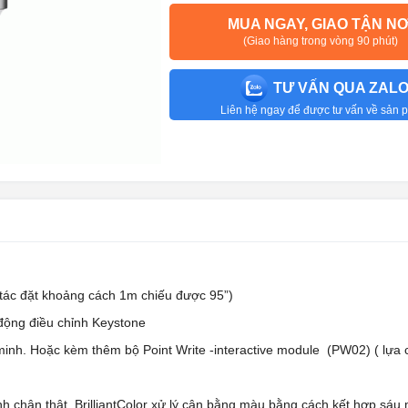
MUA NGAY, GIAO TẬN NƠ
(Giao hàng trong vòng 90 phút)
TƯ VẤN QUA ZAL
Liên hệ ngay để được tư vấn về sản
tác đặt khoảng cách 1m chiếu được 95”)
ộng điều chỉnh Keystone
inh. Hoặc kèm thêm bộ Point Write -interactive module (PW02) ( lựa 
h chân thật. BrilliantColor xử lý cân bằng màu bằng cách kết hợp sáu