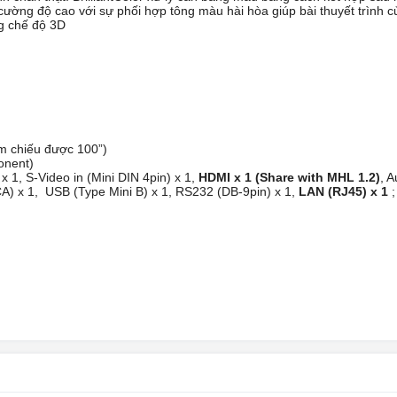
 cường độ cao với sự phối hợp tông màu hài hòa giúp bài thuyết trình 
g chế độ 3D
5m chiếu được 100”)
ponent)
x 1, S-Video in (Mini DIN 4pin) x 1,
HDMI x 1 (Share with MHL 1.2)
, A
(RCA) x 1, USB (Type Mini B) x 1, RS232 (DB-9pin) x 1,
LAN (RJ45) x 1
;‎