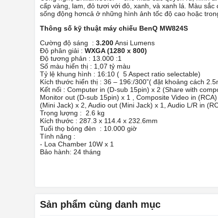
cấp vàng, lam, đỏ tươi với đỏ, xanh, và xanh lá. Màu sắc
sống động hơncả ở những hình ảnh tốc độ cao hoặc tron
Thông số kỹ thuật máy chiếu BenQ MW824S
Cường độ sáng :
3.200
Ansi Lumens
Độ phân giải :
WXGA (1280 x 800)
Độ tương phản : 13.000 :1
Số màu hiển thị : 1,07 tỷ màu
Tỷ lệ khung hình : 16:10 ( 5 Aspect ratio selectable)
Kích thước hiển thị : 36 – 196:/300”( đặt khoảng cách 2.
Kết nối : Computer in (D-sub 15pin) x 2 (Share with com
Monitor out (D-sub 15pin) x 1 , Composite Video in (RCA) 
(Mini Jack) x 2, Audio out (Mini Jack) x 1, Audio L/R in 
Trọng lượng : 2.6 kg
Kích thước : 287.3 x 114.4 x 232.6mm‎
Tuổi thọ bóng đèn : 10.000 giờ
Tính năng :
- Loa Chamber 10W x 1
Bảo hành: 24 tháng
Sản phẩm cùng danh mục