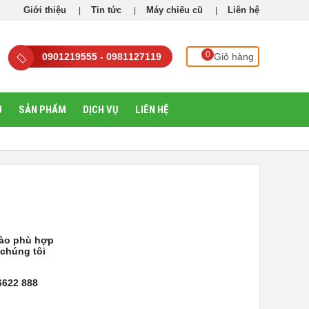
Giới thiệu
Tin tức
Máy chiếu cũ
Liên hệ
0
0901219555 - 0981127119
Giỏ hàng
U
SẢN PHẨM
DỊCH VỤ
LIÊN HỆ
ào phù hợp
 chúng tôi
6622 888