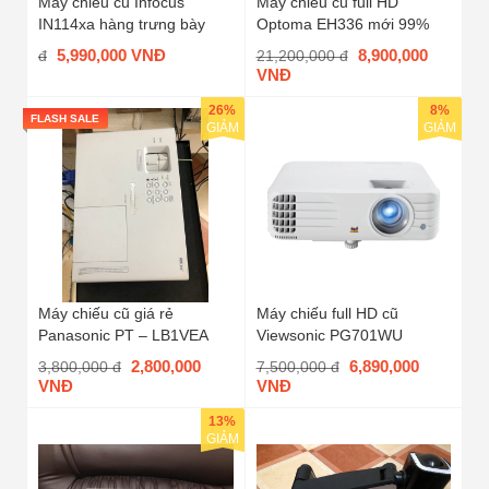
Máy chiếu cũ Infocus
Máy chiếu cũ full HD
IN114xa hàng trưng bày
Optoma EH336 mới 99%
5,990,000 VNĐ
8,900,000
đ
21,200,000 đ
VNĐ
26%
8%
FLASH SALE
GIẢM
GIẢM
Máy chiếu cũ giá rẻ
Máy chiếu full HD cũ
Panasonic PT – LB1VEA
Viewsonic PG701WU
2,800,000
6,890,000
3,800,000 đ
7,500,000 đ
VNĐ
VNĐ
13%
GIẢM