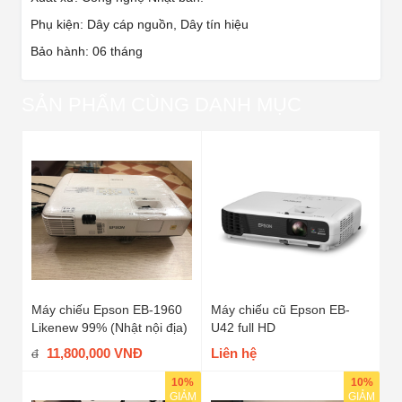
Phụ kiện: Dây cáp nguồn, Dây tín hiệu
Bảo hành: 06 tháng
SẢN PHẨM CÙNG DANH MỤC
Máy chiếu Epson EB-1960
Máy chiếu cũ Epson EB-
Likenew 99% (Nhật nội địa)
U42 full HD
11,800,000 VNĐ
Liên hệ
đ
10%
10%
GIẢM
GIẢM