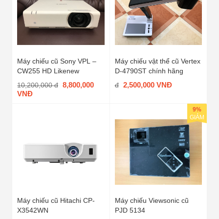
Máy chiếu cũ Sony VPL –
Máy chiếu vật thể cũ Vertex
CW255 HD Likenew
D-4790ST chính hãng
8,800,000
2,500,000 VNĐ
10,200,000 đ
đ
VNĐ
9%
GIẢM
Máy chiếu cũ Hitachi CP-
Máy chiếu Viewsonic cũ
X3542WN
PJD 5134