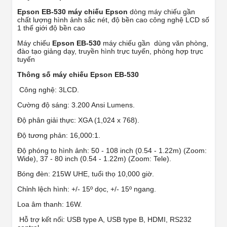
Epson EB-530 máy chiếu Epson
dòng máy chiếu gần
chất lượng hình ảnh sắc nét, độ bền cao công nghệ LCD số
1 thế giới độ bền cao
Máy chiếu
Epson EB-530
máy chiếu gần dùng văn phòng,
đào tạo giảng dạy, truyền hình trực tuyến, phòng hợp trực
tuyến
Thông số máy chiếu
Epson EB-530
Công nghệ: 3LCD.
Cường độ sáng: 3.200 Ansi Lumens.
Độ phân giải thực: XGA (1,024 x 768).
Độ tương phản: 16,000:1.
Độ phóng to hình ảnh: 50 - 108 inch (0.54 - 1.22m) (Zoom:
Wide), 37 - 80 inch (0.54 - 1.22m) (Zoom: Tele).
Bóng đèn: 215W UHE, tuổi thọ 10,000 giờ.
Chỉnh lệch hình: +/- 15º dọc, +/- 15º ngang.
Loa âm thanh: 16W.
Hỗ trợ kết nối: USB type A, USB type B, HDMI, RS232