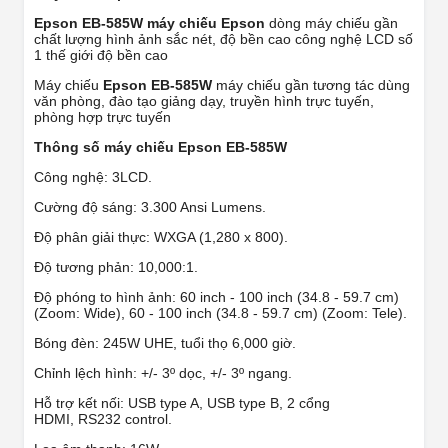
Epson EB-585W máy chiếu Epson
dòng máy chiếu gần
chất lượng hình ảnh sắc nét, độ bền cao công nghệ LCD số
1 thế giới độ bền cao
Máy chiếu
Epson EB-585W
máy chiếu gần tương tác dùng
văn phòng, đào tạo giảng dạy, truyền hình trực tuyến,
phòng hợp trực tuyến
Thông số máy chiếu
Epson EB-585W
Công nghệ: 3LCD.
Cường độ sáng: 3.300 Ansi Lumens.
Độ phân giải thực: WXGA (1,280 x 800).
Độ tương phản: 10,000:1.
Độ phóng to hình ảnh: 60 inch - 100 inch (34.8 - 59.7 cm)
(Zoom: Wide), 60 - 100 inch (34.8 - 59.7 cm) (Zoom: Tele).
Bóng đèn: 245W UHE, tuổi thọ 6,000 giờ.
Chỉnh lệch hình: +/- 3º dọc, +/- 3º ngang.
Hỗ trợ kết nối: USB type A, USB type B, 2 cổng
HDMI, RS232 control.