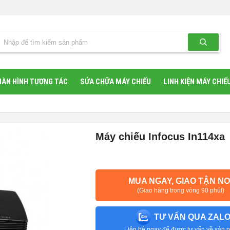
ÀN HÌNH TƯƠNG TÁC
SỬA CHỮA MÁY CHIẾU
LINH KIỆN MÁY CHIẾ
Máy chiếu Infocus In114xa
MUA NGAY, GIAO TẬN NƠ
(Giao hàng trong vòng 90 phút)
TƯ VẤN QUA ZAL
Liên hệ ngay để được tư vấn về sản