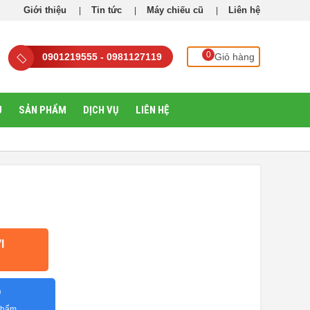
Giới thiệu
Tin tức
Máy chiếu cũ
Liên hệ
0
0901219555 - 0981127119
Giỏ hàng
U
SẢN PHẨM
DỊCH VỤ
LIÊN HỆ
I
O
 phẩm