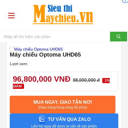
0
Máy chiếu Optoma UHD65
Lượt xem:
96,800,000 VNĐ
98,000,000 đ
1%
GIẢM
MUA NGAY, GIAO TẬN NƠI
(Giao hàng trong vòng 90 phút)
TƯ VẤN QUA ZALO
Liên hệ ngay để được tư vấn về sản phẩm