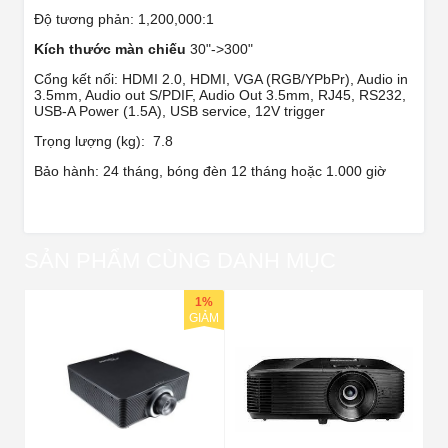
Độ tương phản: 1,200,000:1
Kích thước màn chiếu
30"->300"
Cổng kết nối: HDMI 2.0, HDMI, VGA (RGB/YPbPr), Audio in
3.5mm, Audio out S/PDIF, Audio Out 3.5mm, RJ45, RS232,
USB-A Power (1.5A), USB service, 12V trigger
Trọng lượng (kg): 7.8
Bảo hành: 24 tháng, bóng đèn 12 tháng hoặc 1.000 giờ
SẢN PHẨM CÙNG DANH MỤC
1%
GIẢM