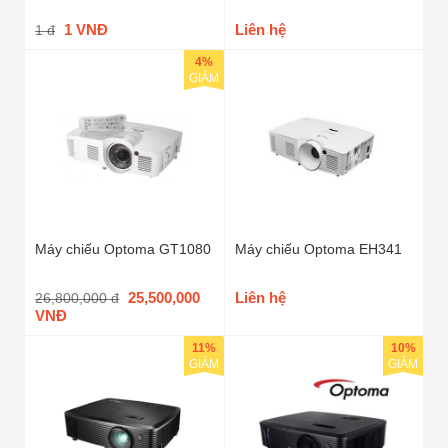
1 VNĐ
Liên hệ
1 đ
4%
GIẢM
Máy chiếu Optoma GT1080
Máy chiếu Optoma EH341
25,500,000
Liên hệ
26,800,000 đ
VNĐ
11%
10%
GIẢM
GIẢM