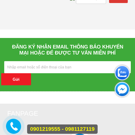
ĐĂNG KÝ NHẬN EMAIL THÔNG BÁO KHUYẾN
MẠI HOẶC ĐỂ ĐƯỢC TƯ VẤN MIỄN PHÍ
Gửi
FANPAGE
0901219555 - 0981127119