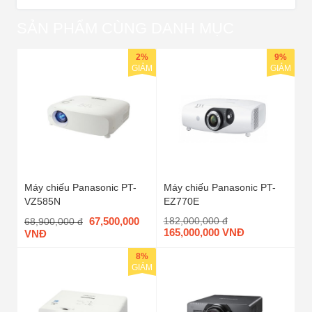
SẢN PHẨM CÙNG DANH MỤC
2%
9%
GIẢM
GIẢM
Máy chiếu Panasonic PT-
Máy chiếu Panasonic PT-
VZ585N
EZ770E
67,500,000
182,000,000 đ
68,900,000 đ
165,000,000 VNĐ
VNĐ
8%
GIẢM