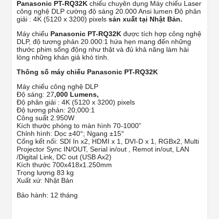
Panasonic PT-RQ32K
chiếu chuyên dụng Máy chiếu Laser
công nghệ DLP cường độ sáng 20.000 Ansi lumen Độ phân
giải : 4K (5120 x 3200) pixels
sản xuất tại Nhật Bản.
Máy chiếu
Panasonic PT-RQ32K
được tích hợp công nghệ
DLP, độ tương phản 20.000:1 hứa hẹn mang đến những
thước phim sống động như thật và đủ khả năng làm hài
lòng những khán giả khó tính.
Thông số máy chiếu Panasonic PT-RQ32K
Máy chiếu công nghệ DLP
Độ sáng: 27
,000 Lumens,
Độ phân giải : 4K (5120 x 3200) pixels
Độ tương phản: 20,000:1
Công suất 2.950W
Kích thước phóng to màn hình 70-1000”
Chỉnh hình: Dọc ±40°; Ngang ±15°
Cổng kết nối: SDI In x2, HDMI x 1, DVI-D x 1, RGBx2, Multi
Projector Sync IN/OUT, Serial in/out , Remot in/out, LAN
/Digital Link, DC out (USB Ax2)
Kích thước 700x418x1.250mm
Trọng lượng 83 kg
Xuất xứ: Nhật Bản
Bảo hành: 12 tháng