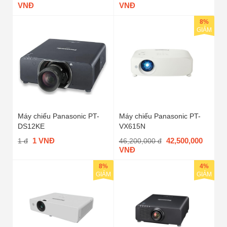
VNĐ
VNĐ
8%
GIẢM
Máy chiếu Panasonic PT-
Máy chiếu Panasonic PT-
DS12KE
VX615N
1 VNĐ
42,500,000
1 đ
46,200,000 đ
VNĐ
8%
4%
GIẢM
GIẢM