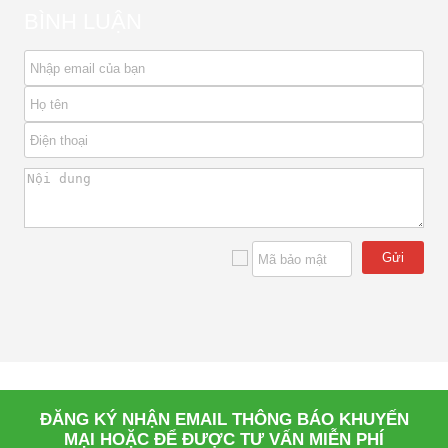
BÌNH LUẬN
Gửi
ĐĂNG KÝ NHẬN EMAIL THÔNG BÁO KHUYẾN
MẠI HOẶC ĐỂ ĐƯỢC TƯ VẤN MIỄN PHÍ