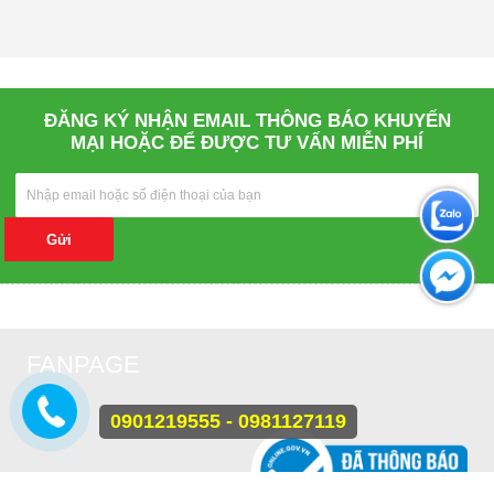
ĐĂNG KÝ NHẬN EMAIL THÔNG BÁO KHUYẾN
MẠI HOẶC ĐỂ ĐƯỢC TƯ VẤN MIỄN PHÍ
Gửi
FANPAGE
0901219555 - 0981127119