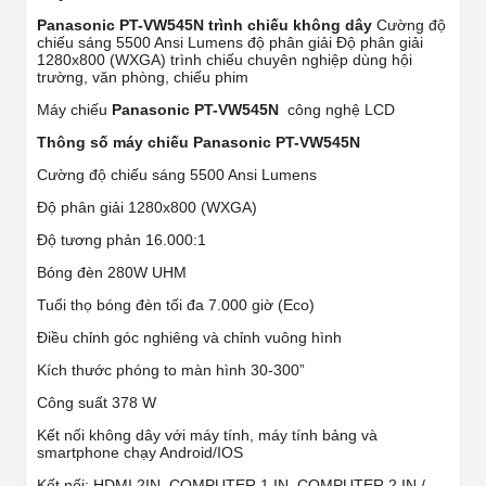
Panasonic PT-VW545N trình chiếu không dây
Cường độ
chiếu sáng 5500 Ansi Lumens độ phân giải Độ phân giải
1280x800 (WXGA) trình chiếu chuyên nghiệp dùng hội
trường, văn phòng, chiếu phim
Máy chiếu
Panasonic PT-VW545N
công nghệ LCD
Thông số máy chiếu Panasonic PT-VW545N
Cường độ chiếu sáng 5500 Ansi Lumens
Độ phân giải 1280x800 (WXGA)
Độ tương phản 16.000:1
Bóng đèn 280W UHM
Tuổi thọ bóng đèn tối đa 7.000 giờ (Eco)
Điều chỉnh góc nghiêng và chỉnh vuông hình
Kích thước phóng to màn hình 30-300”
Công suất 378 W
Kết nối không dây với máy tính, máy tính bảng và
smartphone chạy Android/IOS
Kết nối: HDMI 2IN, COMPUTER 1 IN, COMPUTER 2 IN /