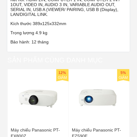
1OUT, VIDEO IN, AUDIO 3 IN, VARIABLE AUDIO OUT,
SERIAL IN, USB A (VIEWER/ PAIRING, USB B (Display),
LAN/DIGITAL LINK.
Kích thước 389x125x332mm
Trọng lượng 4.9 kg
Bảo hành: 12 tháng
SẢN PHẨM CÙNG DANH MỤC
12%
5%
GIẢM
GIẢM
Máy chiếu Panasonic PT-
Máy chiếu Panasonic PT-
EX800Z
EZ590E