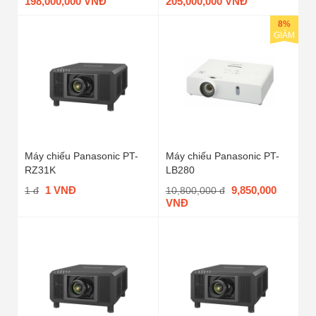
198,000,000 VNĐ
205,000,000 VNĐ
8%
GIẢM
Máy chiếu Panasonic PT-
Máy chiếu Panasonic PT-
RZ31K
LB280
1 VNĐ
9,850,000
1 đ
10,800,000 đ
VNĐ