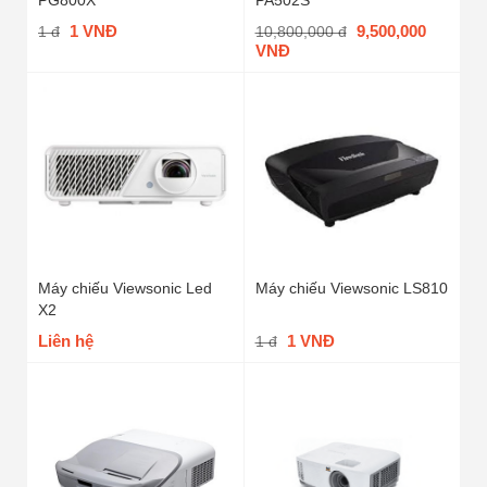
1 VNĐ
9,500,000
1 đ
10,800,000 đ
VNĐ
Máy chiếu Viewsonic Led
Máy chiếu Viewsonic LS810
X2
Liên hệ
1 VNĐ
1 đ