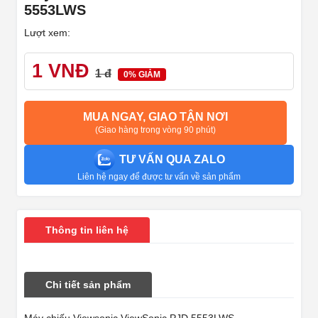
5553LWS
Lượt xem:
1 VNĐ
1 đ
0% GIẢM
MUA NGAY, GIAO TẬN NƠI
(Giao hàng trong vòng 90 phút)
TƯ VẤN QUA ZALO
Liên hệ ngay để được tư vấn về sản phẩm
Thông tin liên hệ
Chi tiết sản phẩm