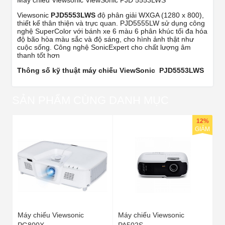
Máy chiếu Viewsonic ViewSonic PJD 5553LWS
Viewsonic
PJD5553LWS
độ phân giải WXGA (1280 x 800),
thiết kế thân thiện và trực quan. PJD5555LW sử dụng công
nghệ SuperColor với bánh xe 6 màu 6 phân khúc tối đa hóa
độ bão hòa màu sắc và độ sáng, cho hình ảnh thật như
cuộc sống. Công nghệ SonicExpert cho chất lượng âm
thanh tốt hơn
Thông số kỹ thuật máy chiếu ViewSonic PJD5553LWS
SẢN PHẨM CÙNG DANH MỤC
12%
GIẢM
Máy chiếu Viewsonic
Máy chiếu Viewsonic
PG800X
PA502S