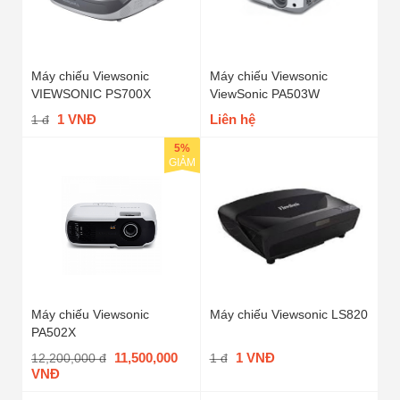
Máy chiếu Viewsonic
Máy chiếu Viewsonic
VIEWSONIC PS700X
ViewSonic PA503W
1 VNĐ
Liên hệ
1 đ
5%
GIẢM
Máy chiếu Viewsonic
Máy chiếu Viewsonic LS820
PA502X
11,500,000
1 VNĐ
12,200,000 đ
1 đ
VNĐ