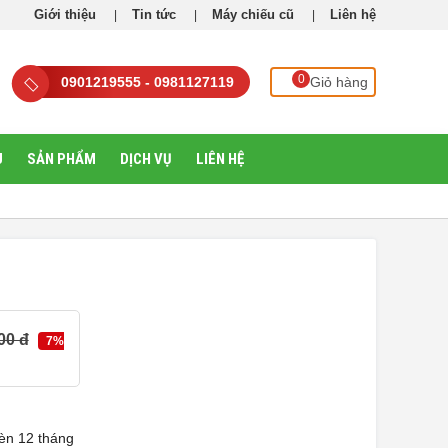
Giới thiệu
Tin tức
Máy chiếu cũ
Liên hệ
0
0901219555 - 0981127119
Giỏ hàng
U
SẢN PHẨM
DỊCH VỤ
LIÊN HỆ
00 đ
7%
èn 12 tháng