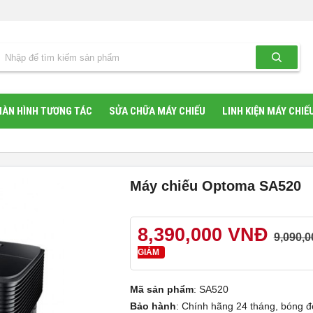
ÀN HÌNH TƯƠNG TÁC
SỬA CHỮA MÁY CHIẾU
LINH KIỆN MÁY CHIẾ
Máy chiếu Optoma SA520
8,390,000 VNĐ
9,090,0
GIẢM
Mã sản phẩm
:
SA520
Bảo hành
:
Chính hãng 24 tháng, bóng đ