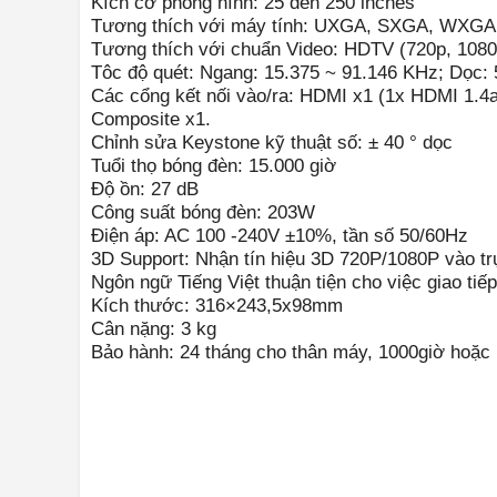
Kích cỡ phóng hình: 25 đến 250 inches
Tương thích với máy tính: UXGA, SXGA, WXGA
Tương thích với chuẩn Video: HDTV (720p, 1080i/
Tôc độ quét: Ngang: 15.375 ~ 91.146 KHz; Dọc:
Các cổng kết nối vào/ra: HDMI x1 (1x HDMI 1.4a);
Composite x1.
Chỉnh sửa Keystone kỹ thuật số: ± 40 ° dọc
Tuổi thọ bóng đèn: 15.000 giờ
Độ ồn: 27 dB
Công suất bóng đèn: 203W
Điện áp: AC 100 -240V ±10%, tần số 50/60Hz
3D Support: Nhận tín hiệu 3D 720P/1080P vào trự
Ngôn ngữ Tiếng Việt thuận tiện cho việc giao ti
Kích thước: 316×243,5x98mm
Cân nặng: 3 kg
Bảo hành: 24 tháng cho thân máy, 1000giờ hoặc 