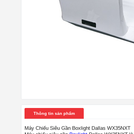
Thông tin sản phẩm
Máy Chiếu Siêu Gần Boxlight Dallas WX35NXT