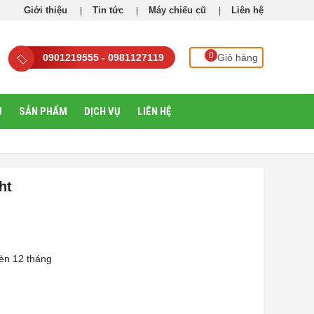
Giới thiệu
Tin tức
Máy chiếu cũ
Liên hệ
0
0901219555 - 0981127119
Giỏ hàng
U
SẢN PHẨM
DỊCH VỤ
LIÊN HỆ
ht
èn 12 tháng