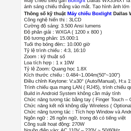
Máy chiếu siêu gần
Boxlight
Dallas WX35NXT là d
ánh sáng chiếu thẳng vào mắt. Tạo hình ảnh lớn
Thông số kỹ thuật
Máy chiếu Boxlight
Dallas
Công nghệ hiển thị : 3LCD
Cường độ sáng: 3.500 Ansi lumens
Độ phân giải : WXGA ( 1200 x 800 )
Độ tương phản: 15.000:1
Tuổi thọ bóng đèn:: 10.000 giờ
Tỷ lệ trình chiếu : 4:3, 16:10
Zoom : kỹ thuật số
Loa tích hợp : 1 x 10W
Tỷ lệ Zoom: Quang học 1.8X
Kích thước chiếu : 0.484~1.004m(50"~100")
Điều chỉnh Keytone: V:±30° (Auto/Manual), H:± 1
Trình chiếu qua mạng LAN ( RJ45), trình chiếu 
Build in Android System không cần máy tính
Chức năng tương tác bằng tay ( Finger Touch – O
Chức năng kết nối không dây Wireless ( Optiona
Chức năng tương tác : Tích hợp Window và Andr
Ngôn ngữ : 26 ngôn ngữ, trong đó có tiếng việt
Công suất hoạt động: 270W
Nguồn điện vào: AC 110V – 220V ~ 50/60Hz