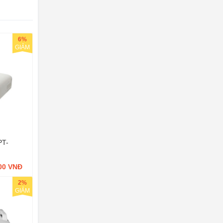
6%
GIẢM
PT-
000 VNĐ
2%
GIẢM