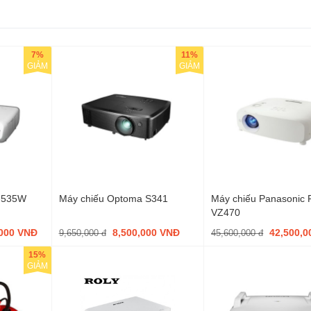
7%
11%
GIẢM
GIẢM
B-535W
Máy chiếu Optoma S341
Máy chiếu Panasonic 
VZ470
,000 VNĐ
8,500,000 VNĐ
42,500,
9,650,000 đ
45,600,000 đ
15%
GIẢM