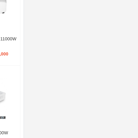
-Z11000W
,000
500W