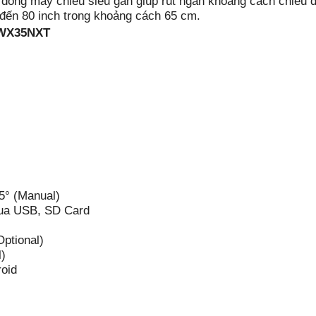
òng máy chiếu siêu gần giúp rút ngắn khoảng cách chiếu đ
 đến 80 inch trong khoảng cách 65 cm.
 WX35NXT
5° (Manual)
qua USB, SD Card
ptional)
l)
oid