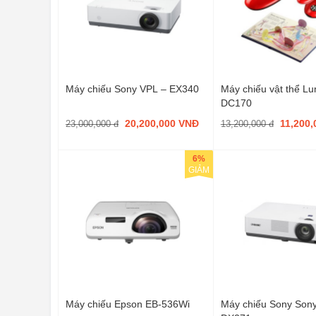
Máy chiếu Sony VPL – EX340
Máy chiếu vật thể L
DC170
20,200,000 VNĐ
11,200
23,000,000 đ
13,200,000 đ
6%
GIẢM
Máy chiếu Epson EB-536Wi
Máy chiếu Sony Son