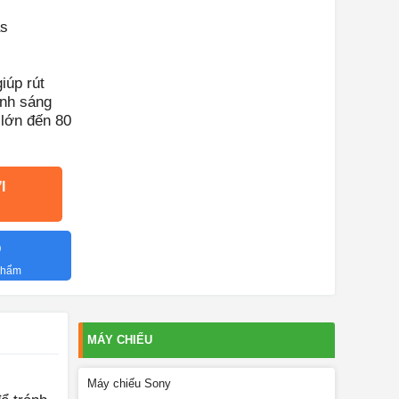
as
iúp rút
ánh sáng
 lớn đến 80
I
O
 phẩm
MÁY CHIẾU
Máy chiếu Sony