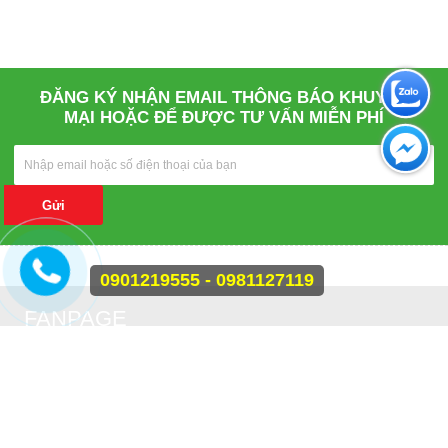
ĐĂNG KÝ NHẬN EMAIL THÔNG BÁO KHUYẾN
MẠI HOẶC ĐỂ ĐƯỢC TƯ VẤN MIỄN PHÍ
Gửi
0901219555 - 0981127119
FANPAGE