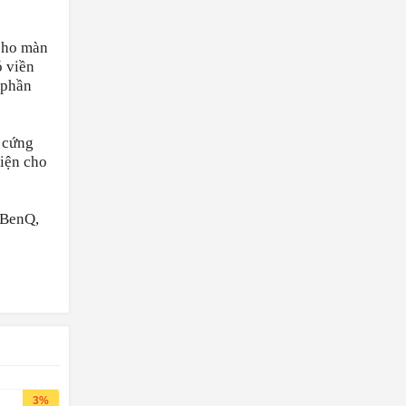
 cho màn
ó viền
 phần
m cứng
iện cho
, BenQ,
3%