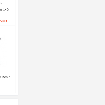
te 140
0 VNĐ
inch tỉ