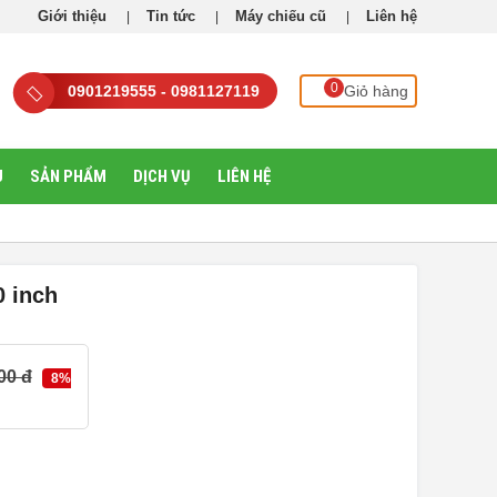
Giới thiệu
Tin tức
Máy chiếu cũ
Liên hệ
0
0901219555 - 0981127119
Giỏ hàng
U
SẢN PHẨM
DỊCH VỤ
LIÊN HỆ
0 inch
00 đ
8%