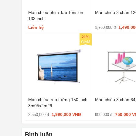
Màn chiếu phim Tab Tension
Màn chiếu 3 chân 12
133 inch
Liên hệ
1,490,0
1,760,000 đ
21%
GIẢM
Màn chiếu treo tường 150 inch
Màn chiếu 3 chân 64
3m05x2m29
1,990,000 VNĐ
750,000 
2,550,000 đ
900,000 đ
Bình luận