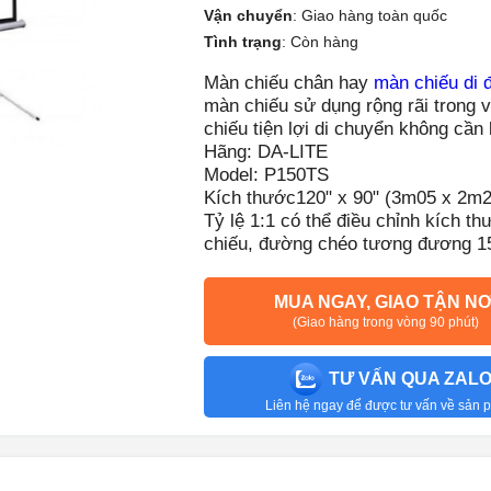
Vận chuyển
:
Giao hàng toàn quốc
Tình trạng
:
Còn hàng
Màn chiếu chân hay
màn chiếu di 
màn chiếu sử dụng rộng rãi trong v
chiếu tiện lợi di chuyển không cần 
Hãng: DA-LITE
Model: P150TS
Kích thước120" x 90" (3m05 x 2m2
Tỷ lệ 1:1 có thể điều chỉnh kích t
chiếu, đường chéo tương đương 1
MUA NGAY, GIAO TẬN NƠ
(Giao hàng trong vòng 90 phút)
TƯ VẤN QUA ZAL
Liên hệ ngay để được tư vấn về sản