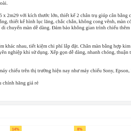
oài.
x 2m29 với kích thước lớn, thiết kế 2 chân trụ giúp cân bằng
ắng, thiết kế hình lục lăng, chắc chắn, không cong vênh, màn c
ể di chuyển màn dễ dàng. Đảm bảo không gian trình chiếu thêm
ểm khác nhau, tiết kiệm chi phí lắp đặt. Chân màn bằng hợp ki
ên nghiệp khi sử dụng. Xếp gọn dễ dàng, nhanh chóng, thuận t
l máy chiếu trên thị trường hiện nay như máy chiếu Sony, Epson
u chính hãng giá rẻ
14%
8%