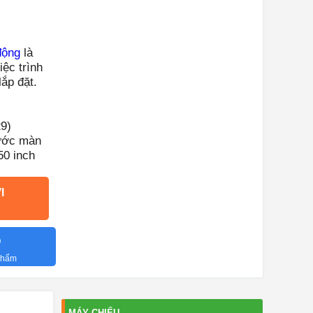
động
là
iệc trình
lắp đặt.
9)
hước màn
50 inch
I
O
 phẩm
MÁY CHIẾU