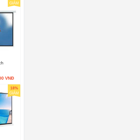
GIẢM
ch
000 VNĐ
18%
GIẢM