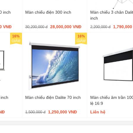
0 inch
Màn chiếu điện 300 inch
Màn chiếu 3 chân Dali
inch
00 VNĐ
28,000,000 VNĐ
1,790,00
30,200,000 đ
2,200,000 đ
16%
16%
GIẢM
GIẢM
 inch
Màn chiếu điện Dalite 70 inch
Màn chiếu âm trần 100 
lệ 16:9
VNĐ
1,250,000 VNĐ
Liên hệ
1,500,000 đ