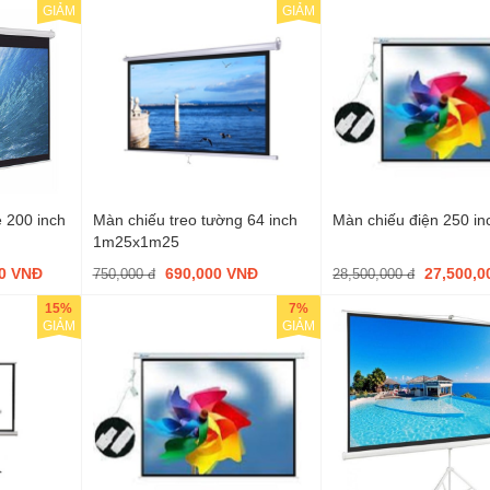
GIẢM
GIẢM
e 200 inch
Màn chiếu treo tường 64 inch
Màn chiếu điện 250 in
1m25x1m25
00 VNĐ
690,000 VNĐ
27,500,
750,000 đ
28,500,000 đ
15%
7%
GIẢM
GIẢM