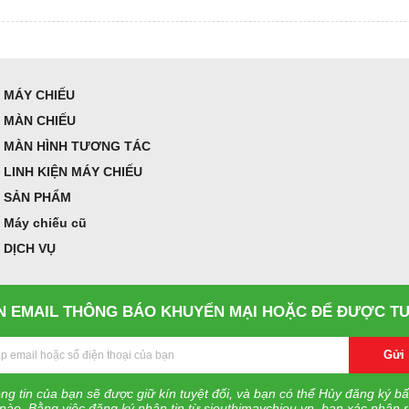
MÁY CHIẾU
MÀN CHIẾU
MÀN HÌNH TƯƠNG TÁC
LINH KIỆN MÁY CHIẾU
SẢN PHẨM
Máy chiếu cũ
DỊCH VỤ
 EMAIL THÔNG BÁO KHUYẾN MẠI HOẶC ĐỂ ĐƯỢC TƯ
Gửi
ng tin của bạn sẽ được giữ kín tuyệt đối, và bạn có thể Hủy đăng ký bấ
 nào. Bằng việc đăng ký nhận tin từ sieuthimaychieu.vn, bạn xác nhận 