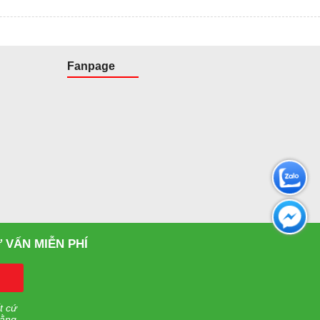
Fanpage
 VẤN MIỄN PHÍ
t cứ
rằng