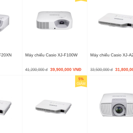
-F20XN
Máy chiếu Casio XJ-F100W
Máy chiếu Casio XJ-A
39,900,000 VNĐ
31,800,
41,200,000 đ
33,500,000 đ
5%
GIẢM