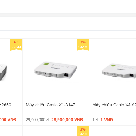
4%
3%
GIẢM
GIẢM
-H2650
Máy chiếu Casio XJ-A147
Máy chiếu Casio XJ-A
,000 VNĐ
28,900,000 VNĐ
1 VNĐ
29,900,000 đ
1 đ
3%
GIẢM