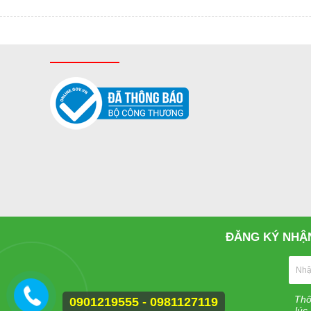
ĐĂNG KÝ NHẬN
Thô
0901219555 - 0981127119
lúc