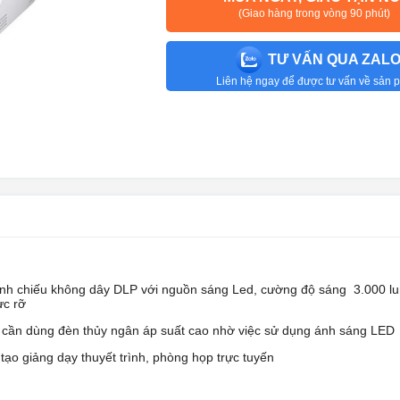
(Giao hàng trong vòng 90 phút)
TƯ VẤN QUA ZAL
Liên hệ ngay để được tư vấn về sản
rình chiếu không dây DLP với nguồn sáng Led, cường độ sáng 3.000 l
ực rỡ
cần dùng đèn thủy ngân áp suất cao nhờ việc sử dụng ánh sáng LED
ạo giảng dạy thuyết trình, phòng họp trực tuyến