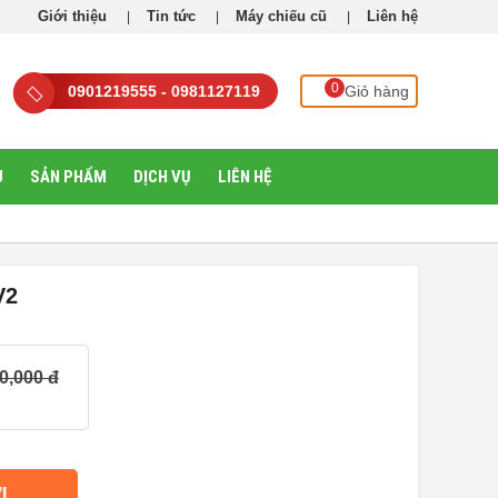
Giới thiệu
Tin tức
Máy chiếu cũ
Liên hệ
0
0901219555 - 0981127119
Giỏ hàng
U
SẢN PHẨM
DỊCH VỤ
LIÊN HỆ
V2
0,000 đ
I