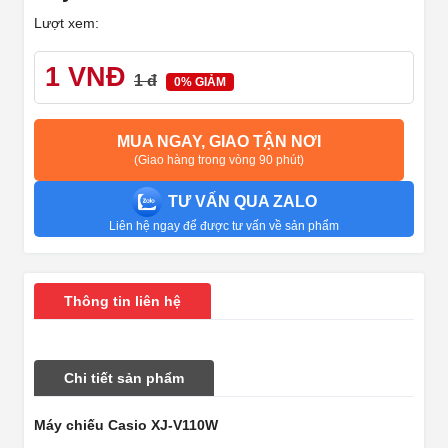
Lượt xem:
1 VNĐ
1 đ
0% GIẢM
MUA NGAY, GIAO TẬN NƠI
(Giao hàng trong vòng 90 phút)
TƯ VẤN QUA ZALO
Liên hệ ngay để được tư vấn về sản phẩm
Thông tin liên hệ
Chi tiết sản phẩm
Máy chiếu Casio XJ-V110W