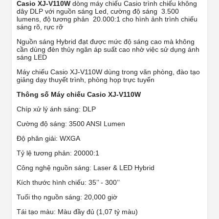
Casio XJ-V110W
dòng máy chiếu Casio trình chiếu không
dây DLP với nguồn sáng Led, cường độ sáng 3.500
lumens, độ tương phản 20.000:1 cho hình ảnh trình chiếu
sáng rõ, rực rỡ
Nguồn sáng Hybrid đạt được mức độ sáng cao mà không
cần dùng đèn thủy ngân áp suất cao nhờ việc sử dụng ánh
sáng LED
Máy chiếu Casio XJ-V110W dùng trong văn phòng, đào tạo
giảng dạy thuyết trình, phòng họp trực tuyến
Thông số Máy chiếu Casio XJ-V110W
Chíp xử lý ánh sáng: DLP
Cường độ sáng: 3500 ANSI Lumen
Độ phân giải: WXGA
Tỷ lệ tương phản: 20000:1
Công nghệ nguồn sáng: Laser & LED Hybrid
Kích thước hình chiếu: 35’’ - 300’’
Tuổi thọ nguồn sáng: 20,000 giờ
Tái tạo màu: Màu đầy đủ (1,07 tỷ màu)