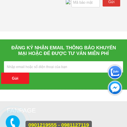
Gửi
ĐĂNG KÝ NHẬN EMAIL THÔNG BÁO KHUYẾN
MẠI HOẶC ĐỂ ĐƯỢC TƯ VẤN MIỄN PHÍ
Gửi
FANPAGE
0901219555 - 0981127119