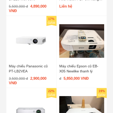
trưng bày
4,890,000
Liên hệ
5,500,000 đ
VNĐ
17%
GIẢM
Máy chiếu Panasonic cũ
Máy chiếu Epson cũ EB-
PT-LB2VEA
X05 Newlike thanh lý
2,900,000
5,850,000 VNĐ
3,500,000 đ
đ
VNĐ
22%
19%
GIẢM
GIẢM