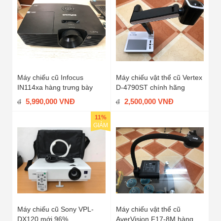
Máy chiếu cũ Infocus
Máy chiếu vật thể cũ Vertex
IN114xa hàng trưng bày
D-4790ST chính hãng
5,990,000 VNĐ
2,500,000 VNĐ
đ
đ
11%
GIẢM
Máy chiếu cũ Sony VPL-
Máy chiếu vật thể cũ
DX120 mới 96%
AverVision F17-8M hàng