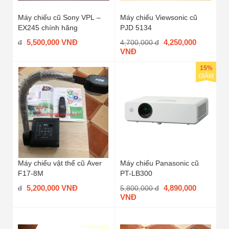
Máy chiếu cũ Sony VPL –
Máy chiếu Viewsonic cũ
EX245 chính hãng
PJD 5134
5,500,000 VNĐ
4,250,000
đ
4,700,000 đ
VNĐ
15%
GIẢM
Máy chiếu vật thể cũ Aver
Máy chiếu Panasonic cũ
F17-8M
PT-LB300
5,200,000 VNĐ
4,890,000
đ
5,800,000 đ
VNĐ