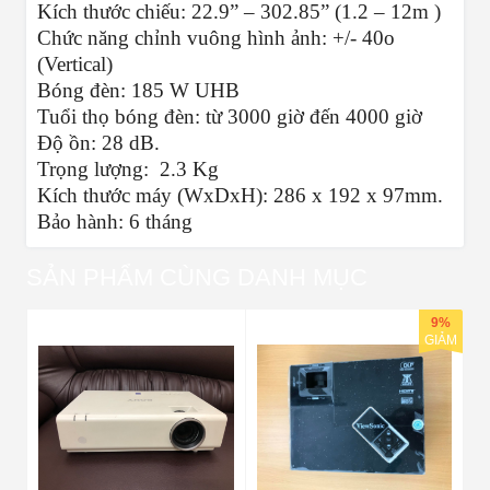
Kích thước chiếu: 22.9” – 302.85” (1.2 – 12m )
Chức năng chỉnh vuông hình ảnh: +/- 40o
(Vertical)
Bóng đèn: 185 W UHB
Tuổi thọ bóng đèn: từ 3000 giờ đến 4000 giờ
Độ ồn: 28 dB.
Trọng lượng: 2.3 Kg
Kích thước máy (WxDxH): 286 x 192 x 97mm.
Bảo hành: 6 tháng
SẢN PHẨM CÙNG DANH MỤC
9%
GIẢM