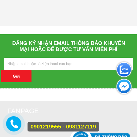
ĐĂNG KÝ NHẬN EMAIL THÔNG BÁO KHUYẾN
MẠI HOẶC ĐỂ ĐƯỢC TƯ VẤN MIỄN PHÍ
Gửi
FANPAGE
0901219555 - 0981127119