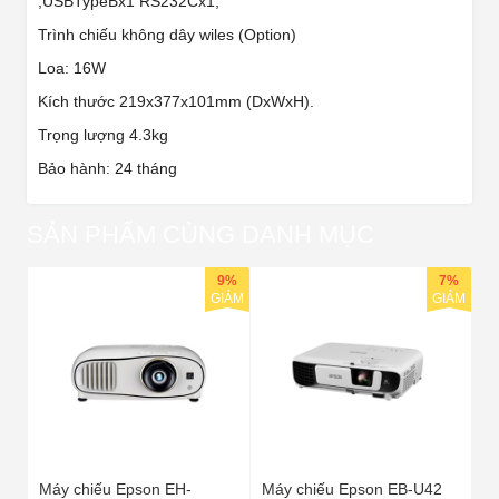
,USBTypeBx1 RS232Cx1,
Trình chiếu không dây wiles (Option)
Loa: 16W
Kích thước 219x377x101mm (DxWxH).
Trọng lượng 4.3kg
Bảo hành: 24 tháng
SẢN PHẨM CÙNG DANH MỤC
9%
7%
GIẢM
GIẢM
Máy chiếu Epson EH-
Máy chiếu Epson EB-U42