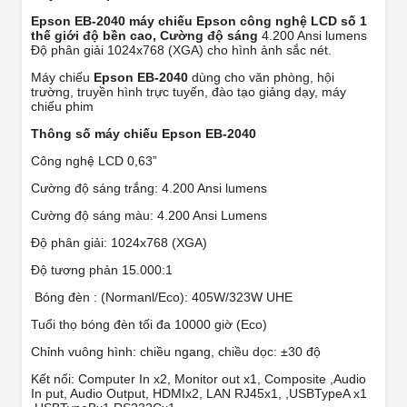
Epson EB-2040 máy chiếu Epson công nghệ LCD số 1
thế giới độ bền cao, Cường độ sáng
4.200 Ansi lumens
Độ phân giải 1024x768 (XGA) cho hình ảnh sắc nét.
Máy chiếu
Epson EB-2040
dùng cho văn phòng, hội
trường, truyền hình trực tuyến, đào tạo giảng dạy, máy
chiếu phim
Thông số máy chiếu
Epson EB-2040
Công nghệ LCD 0,63”
Cường độ sáng trắng: 4.200 Ansi lumens
Cường độ sáng màu: 4.200 Ansi Lumens
Độ phân giải: 1024x768 (XGA)
Độ tương phản 15.000:1
Bóng đèn : (Normanl/Eco): 405W/323W UHE
Tuổi thọ bóng đèn tối đa 10000 giờ (Eco)
Chỉnh vuông hình: chiều ngang, chiều dọc: ±30 độ
Kết nối: Computer In x2, Monitor out x1, Composite ,Audio
In put, Audio Output, HDMIx2, LAN RJ45x1, ,USBTypeA x1