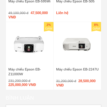
Máy chiếu Epson EB-595Wi
Máy chiếu Epson EB-S05
47,500,000
Liên hệ
49,100,000 đ
VNĐ
2%
8%
GIẢM
GIẢM
Máy chiếu Epson EB-
Máy chiếu Epson EB-2247U
Z11000W
231,200,000 đ
28,500,000
31,200,000 đ
225,000,000 VNĐ
VNĐ
BÌNH LUẬN