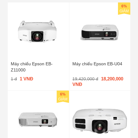
6%
GIẢM
Máy chiếu Epson EB-
Máy chiếu Epson EB-U04
Z11000
1 VNĐ
18,200,000
1 đ
19,420,000 đ
VNĐ
6%
GIẢM