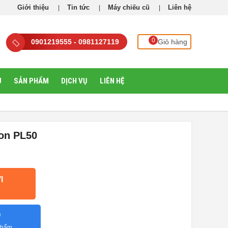
Giới thiệu
Tin tức
Máy chiếu cũ
Liên hệ
0
0901219555 - 0981127119
Giỏ hàng
U
SẢN PHẨM
DỊCH VỤ
LIÊN HỆ
ion PL50
I
O
 phẩm