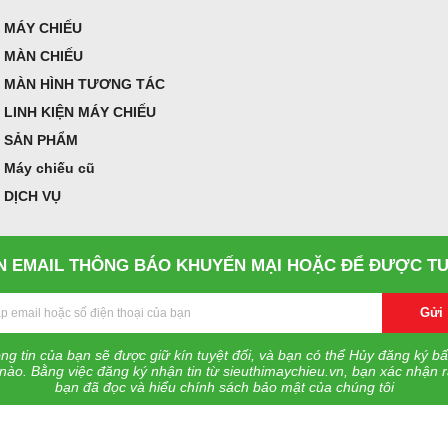
MÁY CHIẾU
MÀN CHIẾU
MÀN HÌNH TƯƠNG TÁC
LINH KIỆN MÁY CHIẾU
SẢN PHẨM
Máy chiếu cũ
DỊCH VỤ
 EMAIL THÔNG BÁO KHUYẾN MẠI HOẶC ĐỂ ĐƯỢC TƯ
Gửi
ng tin của bạn sẽ được giữ kín tuyệt đối, và bạn có thể Hủy đăng ký bấ
 nào. Bằng việc đăng ký nhận tin từ sieuthimaychieu.vn, bạn xác nhận 
bạn đã đọc và hiểu chính sách bảo mật của chúng tôi
© Copyright 2022 sieuthimaychieu.vn