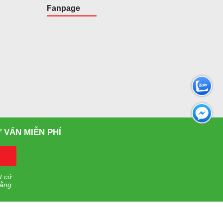
Fanpage
 VẤN MIỄN PHÍ
t cứ
rằng