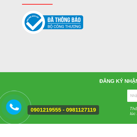
ĐĂNG KÝ NHẬN
Thô
0901219555 - 0981127119
lúc