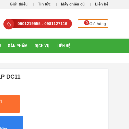
Giới thiệu
Tin tức
Máy chiếu cũ
Liên hệ
0
0901219555 - 0981127119
Giỏ hàng
U
SẢN PHẨM
DỊCH VỤ
LIÊN HỆ
LP DC11
I
O
 phẩm