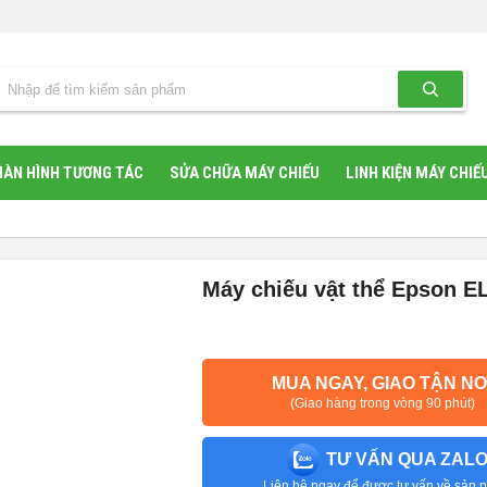
ÀN HÌNH TƯƠNG TÁC
SỬA CHỮA MÁY CHIẾU
LINH KIỆN MÁY CHIẾ
Máy chiếu vật thể Epson E
MUA NGAY, GIAO TẬN NƠ
(Giao hàng trong vòng 90 phút)
TƯ VẤN QUA ZAL
Liên hệ ngay để được tư vấn về sản