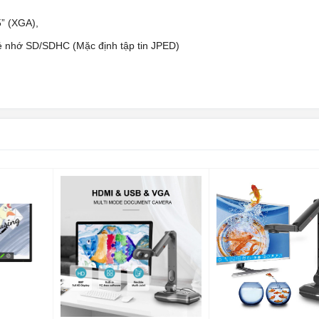
.5” (XGA),
ẻ nhớ SD/SDHC (Mặc định tập tin JPED)