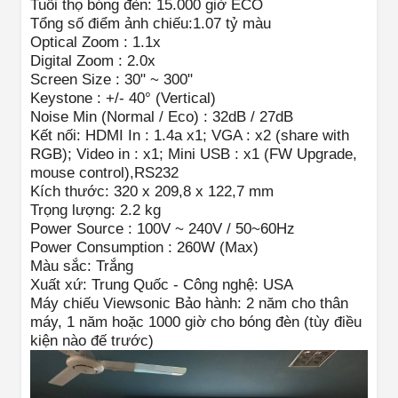
Tuổi thọ bóng đèn: 15.000 giờ ECO
Tổng số điểm ảnh chiếu:1.07 tỷ màu
Optical Zoom : 1.1x
Digital Zoom : 2.0x
Screen Size : 30" ~ 300"
Keystone : +/- 40° (Vertical)
Noise Min (Normal / Eco) : 32dB / 27dB
Kết nối: HDMI In : 1.4a x1; VGA : x2 (share with
RGB); Video in : x1; Mini USB : x1 (FW Upgrade,
mouse control),RS232
Kích thước: 320 x 209,8 x 122,7 mm
Trọng lượng: 2.2 kg
Power Source : 100V ~ 240V / 50~60Hz
Power Consumption : 260W (Max)
Màu sắc: Trắng
Xuất xứ: Trung Quốc - Công nghệ: USA
Máy chiếu Viewsonic Bảo hành: 2 năm cho thân
máy, 1 năm hoặc 1000 giờ cho bóng đèn (tùy điều
kiện nào đế trước)