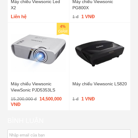
Máy chiếu Viewsonic Led
Máy chiếu Viewsonic
X2
PG800X
Liên hệ
1 VNĐ
1 đ
4%
GIẢM
Máy chiếu Viewsonic
Máy chiếu Viewsonic LS820
ViewSonic PJD5353LS
14,500,000
1 VNĐ
15,200,000 đ
1 đ
VNĐ
BÌNH LUẬN