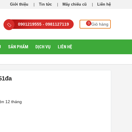
Giới thiệu
Tin tức
Máy chiếu cũ
Liên hệ
0
0901219555 - 0981127119
Giỏ hàng
U
SẢN PHẨM
DỊCH VỤ
LIÊN HỆ
51đa
èn 12 tháng