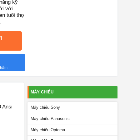
năng kỹ
ới với
n tuổi thọ
.
I
O
 phẩm
MÁY CHIẾU
 Ansi
Máy chiếu Sony
Máy chiếu Panasonic
Máy chiếu Optoma