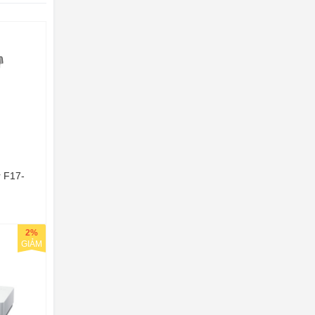
r F17-
2%
GIẢM