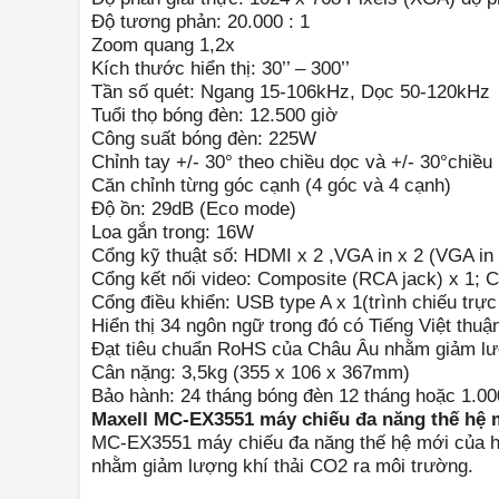
Độ tương phản: 20.000 : 1
Zoom quang 1,2x
Kích thước hiển thị: 30’’ – 300’’
Tần số quét: Ngang 15-106kHz, Dọc 50-120kHz
Tuổi thọ bóng đèn: 12.500 giờ
Công suất bóng đèn: 225W
Chỉnh tay +/- 30° theo chiều dọc và +/- 30°chiều
Căn chỉnh từng góc cạnh (4 góc và 4 cạnh)
Độ ồn: 29dB (Eco mode)
Loa gắn trong: 16W
Cổng kỹ thuật số: HDMI x 2 ,VGA in x 2 (VGA in
Cổng kết nối video: Composite (RCA jack) x 1; 
Cổng điều khiển: USB type A x 1(trình chiếu trực
Hiển thị 34 ngôn ngữ trong đó có Tiếng Việt thuậ
Đạt tiêu chuẩn RoHS của Châu Âu nhằm giảm lượ
Cân nặng: 3,5kg (355 x 106 x 367mm)
Bảo hành: 24 tháng bóng đèn 12 tháng hoặc 1.00
Maxell MC-EX3551 máy chiếu đa năng thế hệ 
MC-EX3551 máy chiếu đa năng thế hệ mới của hã
nhằm giảm lượng khí thải CO2 ra môi trường.