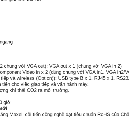
 ngang
 2 chung với VGA out); VGA out x 1 (chung với VGA in 2)
Component Video in x 2 (dùng chung với VGA in1, VGA in2/V
 tiếp và wireless (Option)); USB type B x 1, RJ45 x 1, RS23
n tiện cho việc giao tiếp và vận hành máy.
ng khí thải CO2 ra môi trường.
0 giờ
mới
ng Maxell cải tiến công nghệ đạt tiêu chuẩn RoHS của Ch