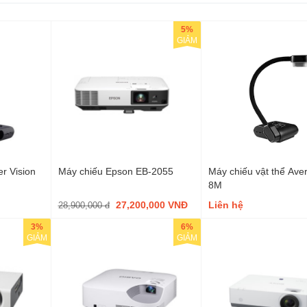
5%
GIẢM
er Vision
Máy chiếu Epson EB-2055
Máy chiếu vật thể Ave
8M
27,200,000 VNĐ
Liên hệ
28,900,000 đ
3%
6%
GIẢM
GIẢM