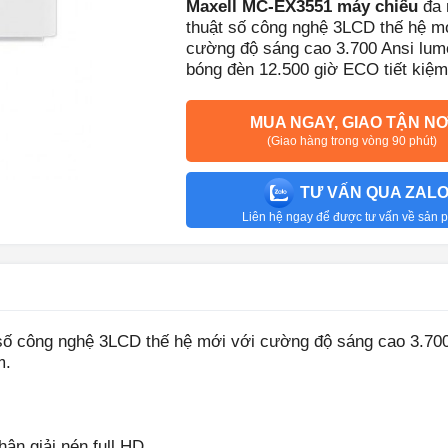
Maxell MC-EX3551 máy chiếu
đa 
thuật số công nghệ 3LCD thế hệ m
cường độ sáng cao 3.700 Ansi lume
bóng đèn 12.500 giờ ECO tiết kiệm
MUA NGAY, GIAO TẬN NƠ
(Giao hàng trong vòng 90 phút)
TƯ VẤN QUA ZAL
Liên hệ ngay để được tư vấn về sản
ố công nghệ 3LCD thế hệ mới với cường độ sáng cao 3.700
m.
ân giải nén full HD