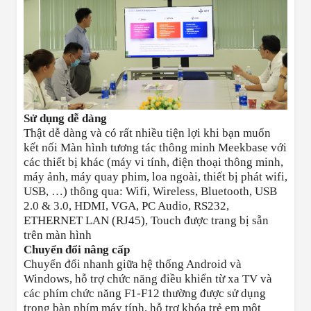
Sử dụng dễ dàng
Thật dễ dàng và có rất nhiều tiện lợi khi bạn muốn
kết nối Màn hình tương tác thông minh Meekbase với
các thiết bị khác (máy vi tính, điện thoại thông minh,
máy ảnh, máy quay phim, loa ngoài, thiết bị phát wifi,
USB, …) thông qua: Wifi, Wireless, Bluetooth, USB
2.0 & 3.0, HDMI, VGA, PC Audio, RS232,
ETHERNET LAN (RJ45), Touch được trang bị sẵn
trên màn hình
Chuyển đổi nâng cấp
Chuyển đổi nhanh giữa hệ thống Android và
Windows, hỗ trợ chức năng điều khiển từ xa TV và
các phím chức năng F1-F12 thường được sử dụng
trong bàn phím máy tính, hỗ trợ khóa trẻ em một