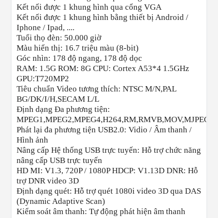
Kết nối được 1 khung hình qua cổng VGA
Kết nối được 1 khung hình bằng thiết bị Android /
Iphone / Ipad, ....
Tuổi thọ đèn: 50.000 giờ
Màu hiển thị: 16.7 triệu màu (8-bit)
Góc nhìn: 178 độ ngang, 178 độ dọc
RAM: 1.5G ROM: 8G CPU: Cortex A53*4 1.5GHz
GPU:T720MP2
Tiêu chuẩn Video tương thích: NTSC M/N,PAL
BG/DK/I/H,SECAM L/L
Định dạng Đa phương tiện:
MPEG1,MPEG2,MPEG4,H264,RM,RMVB,MOV,MJPEG
Phát lại đa phương tiện USB2.0: Vidio / Âm thanh /
Hình ảnh
Nâng cấp Hệ thống USB trực tuyến: Hỗ trợ chức năng
nâng cấp USB trực tuyến
HD MI: V1.3, 720P / 1080P HDCP: V1.13D DNR: Hỗ
trợ DNR video 3D
Định dạng quét: Hỗ trợ quét 1080i video 3D qua DAS
(Dynamic Adaptive Scan)
Kiểm soát âm thanh: Tự động phát hiện âm thanh