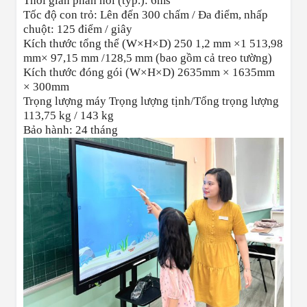
Thời gian phản hồi (typ.): 6ms
Tốc độ con trỏ: Lên đến 300 chấm / Đa điểm, nhấp
chuột: 125 điểm / giây
Kích thước tổng thể (W×H×D) 250 1,2 mm ×1 513,98
mm× 97,15 mm /128,5 mm (bao gồm cả treo tường)
Kích thước đóng gói (W×H×D) 2635mm × 1635mm
× 300mm
Trọng lượng máy Trọng lượng tịnh/Tổng trọng lượng
113,75 kg / 143 kg
Bảo hành: 24 tháng