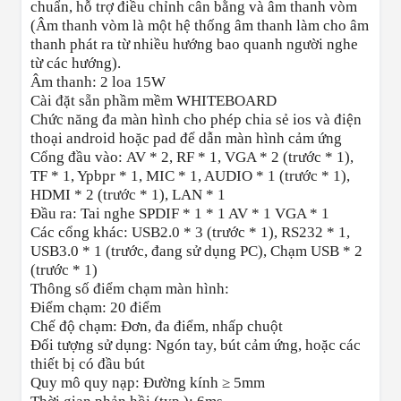
chuẩn, hỗ trợ điều chỉnh cân bằng và âm thanh vòm
(Âm thanh vòm là một hệ thống âm thanh làm cho âm
thanh phát ra từ nhiều hướng bao quanh người nghe
từ các hướng).
Âm thanh: 2 loa 15W
Cài đặt sẵn phầm mềm WHITEBOARD
Chức năng đa màn hình cho phép chia sẻ ios và điện
thoại android hoặc pad để dẫn màn hình cảm ứng
Cổng đầu vào: AV * 2, RF * 1, VGA * 2 (trước * 1),
TF * 1, Ypbpr * 1, MIC * 1, AUDIO * 1 (trước * 1),
HDMI * 2 (trước * 1), LAN * 1
Đầu ra: Tai nghe SPDIF * 1 * 1 AV * 1 VGA * 1
Các cổng khác: USB2.0 * 3 (trước * 1), RS232 * 1,
USB3.0 * 1 (trước, đang sử dụng PC), Chạm USB * 2
(trước * 1)
Thông số điểm chạm màn hình:
Điểm chạm: 20 điểm
Chế độ chạm: Đơn, đa điểm, nhấp chuột
Đối tượng sử dụng: Ngón tay, bút cảm ứng, hoặc các
thiết bị có đầu bút
Quy mô quy nạp: Đường kính ≥ 5mm