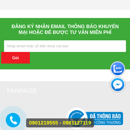
ĐĂNG KÝ NHẬN EMAIL THÔNG BÁO KHUYẾN
MẠI HOẶC ĐỂ ĐƯỢC TƯ VẤN MIỄN PHÍ
Gửi
FANPAGE
0901219555 - 0981127119