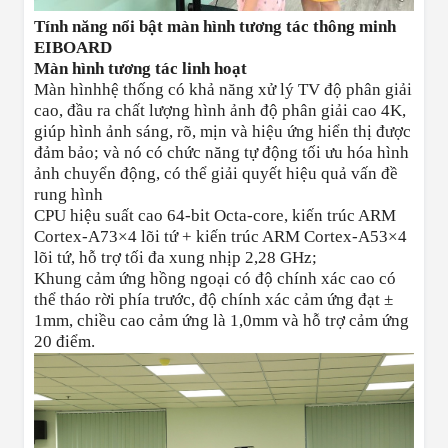
Tính năng nổi bật màn hình tương tác thông minh
EIBOARD
Màn hình tương tác linh hoạt
Màn hìnhhệ thống có khả năng xử lý TV độ phân giải
cao, đầu ra chất lượng hình ảnh độ phân giải cao 4K,
giúp hình ảnh sáng, rõ, mịn và hiệu ứng hiển thị được
đảm bảo; và nó có chức năng tự động tối ưu hóa hình
ảnh chuyển động, có thể giải quyết hiệu quả vấn đề
rung hình
CPU hiệu suất cao 64-bit Octa-core, kiến trúc ARM
Cortex-A73×4 lõi tứ + kiến trúc ARM Cortex-A53×4
lõi tứ, hỗ trợ tối đa xung nhịp 2,28 GHz;
Khung cảm ứng hồng ngoại có độ chính xác cao có
thể tháo rời phía trước, độ chính xác cảm ứng đạt ±
1mm, chiều cao cảm ứng là 1,0mm và hỗ trợ cảm ứng
20 điểm.