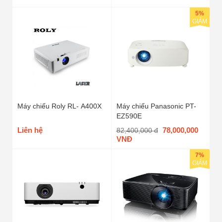
5%
GIẢM
Máy chiếu Roly RL- A400X
Máy chiếu Panasonic PT-
EZ590E
Liên hệ
78,000,000
82,400,000 đ
VNĐ
7%
GIẢM