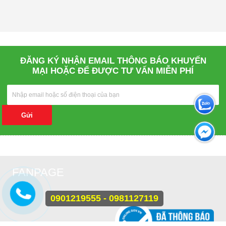
ĐĂNG KÝ NHẬN EMAIL THÔNG BÁO KHUYẾN
MẠI HOẶC ĐỂ ĐƯỢC TƯ VẤN MIỄN PHÍ
Gửi
FANPAGE
0901219555 - 0981127119