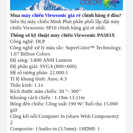
Mua
máy chiếu Viewsonic giá rẻ
chính hãng ở đâu?
Siêu thị máy chiếu Minh Phát phân phối lắp đặt máy
chiếu Viewsonic SP16 chính hãng giá rẻ nhất.
Thông số kỹ thuật máy chiếu Viewsonic PA503X
Công nghệ: DLP
Công nghệ xử lý màu sắc: SuperColor™ Technology,
1.07 Billion Colors
Độ sáng: 3.800 ANSI Lumens
Độ phân giải: SVGA (800×600)
Hệ số tương phản: 22.000:1
Tỉ lệ khung hình: Auto, 4:3
Thấu kính: 1.1x
Kích thước màn chiếu: 30 “- 300”
Khoảng cách chiếu : 1.19m-13.11m
Bóng đèn chiếu: Công suất 190 W/ Tuổi thọ 15.000
giờ
Cổng kết nối:Computer In (share With Component):
2
Composite: 1Audio-in (3.5mm): 1HDMI: 1