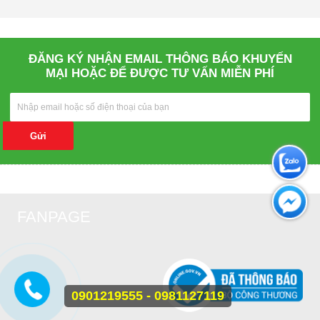
ĐĂNG KÝ NHẬN EMAIL THÔNG BÁO KHUYẾN
MẠI HOẶC ĐỂ ĐƯỢC TƯ VẤN MIỄN PHÍ
Gửi
FANPAGE
0901219555 - 0981127119