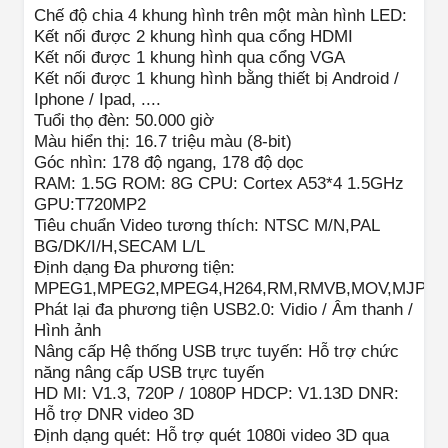
Chế độ chia 4 khung hình trên một màn hình LED:
Kết nối được 2 khung hình qua cổng HDMI
Kết nối được 1 khung hình qua cổng VGA
Kết nối được 1 khung hình bằng thiết bị Android /
Iphone / Ipad, ....
Tuổi thọ đèn: 50.000 giờ
Màu hiển thị: 16.7 triệu màu (8-bit)
Góc nhìn: 178 độ ngang, 178 độ dọc
RAM: 1.5G ROM: 8G CPU: Cortex A53*4 1.5GHz
GPU:T720MP2
Tiêu chuẩn Video tương thích: NTSC M/N,PAL
BG/DK/I/H,SECAM L/L
Định dạng Đa phương tiện:
MPEG1,MPEG2,MPEG4,H264,RM,RMVB,MOV,MJPE
Phát lại đa phương tiện USB2.0: Vidio / Âm thanh /
Hình ảnh
Nâng cấp Hệ thống USB trực tuyến: Hỗ trợ chức
năng nâng cấp USB trực tuyến
HD MI: V1.3, 720P / 1080P HDCP: V1.13D DNR:
Hỗ trợ DNR video 3D
Định dạng quét: Hỗ trợ quét 1080i video 3D qua