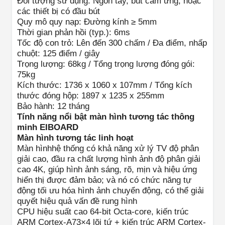
Đối tượng sử dụng: Ngón tay, bút cảm ứng, hoặc
các thiết bị có đầu bút
Quy mô quy nạp: Đường kính ≥ 5mm
Thời gian phản hồi (typ.): 6ms
Tốc độ con trỏ: Lên đến 300 chấm / Đa điểm, nhấp
chuột: 125 điểm / giây
Trọng lượng: 68kg / Tổng trọng lượng đóng gói:
75kg
Kích thước: 1736 x 1060 x 107mm / Tổng kích
thước đóng hộp: 1897 x 1235 x 255mm
Bảo hành: 12 tháng
Tính năng nổi bật màn hình tương tác thông
minh EIBOARD
Màn hình tương tác linh hoạt
Màn hìnhhệ thống có khả năng xử lý TV độ phân
giải cao, đầu ra chất lượng hình ảnh độ phân giải
cao 4K, giúp hình ảnh sáng, rõ, mịn và hiệu ứng
hiển thị được đảm bảo; và nó có chức năng tự
động tối ưu hóa hình ảnh chuyển động, có thể giải
quyết hiệu quả vấn đề rung hình
CPU hiệu suất cao 64-bit Octa-core, kiến trúc
ARM Cortex-A73×4 lõi tứ + kiến trúc ARM Cortex-