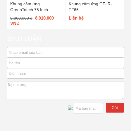
Khung cảm ứng
Khung cảm ứng GT-IR-
GreenTouch 75 Inch
TF65
8,910,000
Liên hệ
9,800,000 đ
VNĐ
BÌNH LUẬN
Gửi