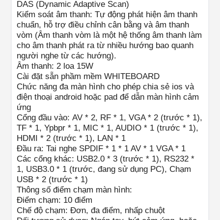
DAS (Dynamic Adaptive Scan)
Kiểm soát âm thanh: Tự động phát hiện âm thanh
chuẩn, hỗ trợ điều chỉnh cân bằng và âm thanh
vòm (Âm thanh vòm là một hệ thống âm thanh làm
cho âm thanh phát ra từ nhiều hướng bao quanh
người nghe từ các hướng).
Âm thanh: 2 loa 15W
Cài đặt sẵn phầm mềm WHITEBOARD
Chức năng đa màn hình cho phép chia sẻ ios và
điện thoại android hoặc pad để dẫn màn hình cảm
ứng
Cổng đầu vào: AV * 2, RF * 1, VGA * 2 (trước * 1),
TF * 1, Ypbpr * 1, MIC * 1, AUDIO * 1 (trước * 1),
HDMI * 2 (trước * 1), LAN * 1
Đầu ra: Tai nghe SPDIF * 1 * 1 AV * 1 VGA * 1
Các cổng khác: USB2.0 * 3 (trước * 1), RS232 *
1, USB3.0 * 1 (trước, đang sử dụng PC), Chạm
USB * 2 (trước * 1)
Thông số điểm chạm màn hình:
Điểm chạm: 10 điểm
Chế độ chạm: Đơn, đa điểm, nhấp chuột