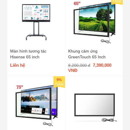
GIẢM
Màn hình tương tác
Khung cảm ứng
Hisense 65 inch
GreenTouch 65 Inch
Liên hệ
7,390,000
8,200,000 đ
VNĐ
9%
GIẢM