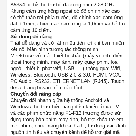
A53×4 lõi tứ, hỗ trợ tối đa xung nhịp 2,28 GHz;
Khung cảm ứng hồng ngoại có độ chính xác cao
có thể tháo rời phía trước, độ chính xác cảm ứng
đạt ± 1mm, chiều cao cảm ứng là 1,0mm và hỗ trợ
cảm ứng 10 điểm.
Sử dụng dễ dàng
Thật dễ dàng và có rất nhiều tiện lợi khi bạn muốn
kết nối Màn hình tương tác thông minh
Meekbase với các thiết bị khác (máy vi tính, điện
thoại thông minh, máy ảnh, máy quay phim, loa
ngoài, thiết bị phát wifi, USB, …) thông qua: Wifi,
Wireless, Bluetooth, USB 2.0 & 3.0, HDMI, VGA,
PC Audio, RS232, ETHERNET LAN (RJ45), Touch
được trang bị sẵn trên màn hình
Chuyển đổi nâng cấp
Chuyển đổi nhanh giữa hệ thống Android và
Windows, hỗ trợ chức năng điều khiển từ xa TV
và các phím chức năng F1-F12 thường được sử
dụng trong bàn phím máy tính, hỗ trợ khóa trẻ em
một phím, chức năng khóa đĩa U, tự động xác định
nguồn tín hiệu và chuyển kênh để hỗ trợ giải mã